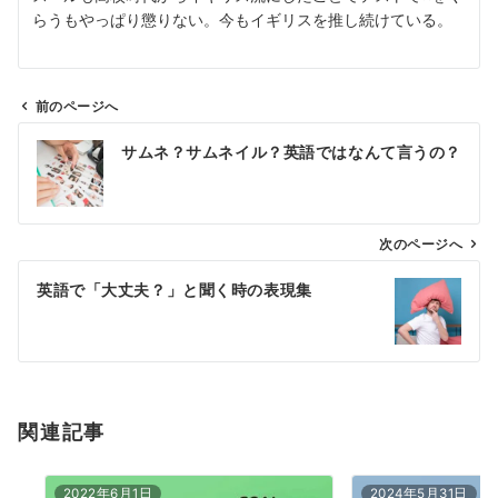
らうもやっぱり懲りない。今もイギリスを推し続けている。
前のページへ
投
サムネ？サムネイル？英語ではなんて言うの？
稿
ナ
ビ
ゲ
次のページへ
ー
英語で「大丈夫？」と聞く時の表現集
シ
ョ
ン
関連記事
2022年6月1日
2024年5月31日