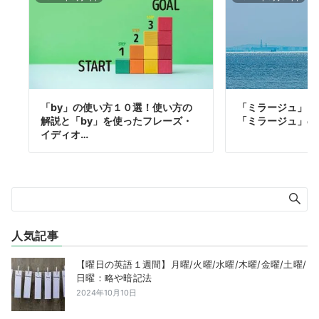
「by」の使い方１０選！使い方の
「ミラージュ」っ
解説と「by」を使ったフレーズ・
「ミラージュ」の
イディオ…
人気記事
【曜日の英語１週間】月曜/火曜/水曜/木曜/金曜/土曜/
日曜：略や暗記法
2024年10月10日