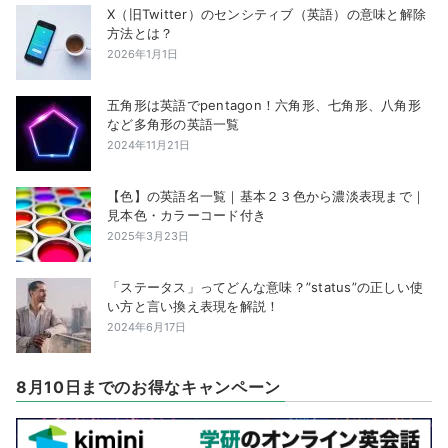
X（旧Twitter）のセンシティブ（英語）の意味と解除
方法とは？
2026年1月1日
五角形は英語でpentagon！六角形、七角形、八角形
など多角形の英語一覧
2024年11月21日
【色】の英語名一覧｜基本２３色から濃淡表現まで｜
見本色・カラーコード付き
2025年3月23日
「ステータス」ってどんな意味？”status”の正しい使
い方と言い換え表現を解説！
2024年6月17日
8月10日までのお得なキャンペーン