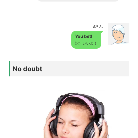
Bさん
You bet!
訳）いいよ！
No doubt