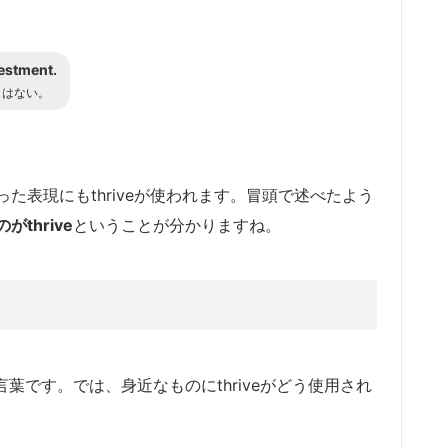
vestment.
とはない。
た表現にもthriveが使われます。冒頭で述べたよう
thrive
ということが分かりますね。
言葉です。では、身近なものにthriveがどう使用され