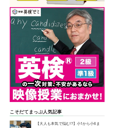
こそだてまっぷ人気記事
【大人も本気で悩む!?】小1から小6ま