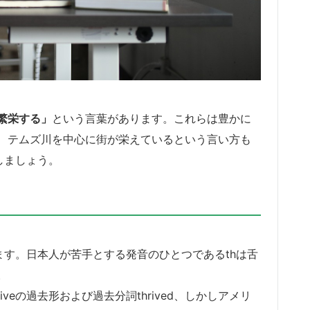
繁栄する」
という言葉があります。これらは豊かに
、テムズ川を中心に街が栄えているという言い方も
介しましょう。
します。日本人が苦手とする発音のひとつであるthは舌
。
veの過去形および過去分詞thrived、しかしアメリ