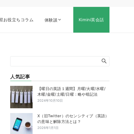
習お役立ちコラム
Kimini英会話
体験談
人気記事
【曜日の英語１週間】月曜/火曜/水曜/
木曜/金曜/土曜/日曜：略や暗記法
2024年10月10日
X（旧Twitter）のセンシティブ（英語）
の意味と解除方法とは？
2026年1月1日