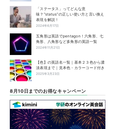
「ステータス」ってどんな意
味？”status”の正しい使い方と言い換え
表現を解説！
2024年6月17日
五角形は英語でpentagon！六角形、七
角形、八角形など多角形の英語一覧
2024年11月21日
【色】の英語名一覧｜基本２３色から濃
淡表現まで｜見本色・カラーコード付き
2025年3月23日
8月10日までのお得なキャンペーン