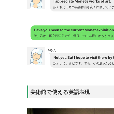
I appreciate Monet’s works of art.
訳）私はモネの芸術作品を高く評価してい
Have you been to the current Monet exhibitio
訳）君は、国立西洋美術館で開催中のモネ展にはもう行き
Aさん
Not yet. But I hope to visit there by 
訳）いえ、まだです。でも、その展示が終
美術館で使える英語表現