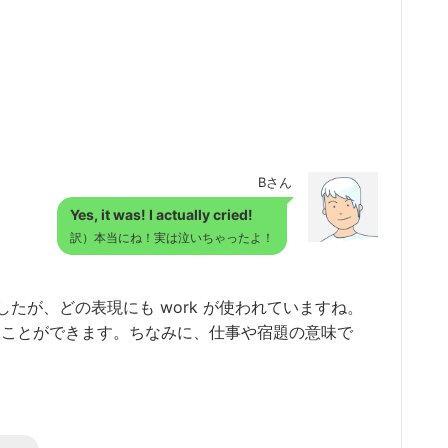
Bさん
Yes, it was! I actually cried!
訳）本当にね！実は泣いちゃったよ！
たが、どの表現にも work が使われていますね。
ることができます。ちなみに、仕事や宿題の意味で