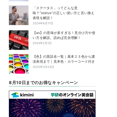
「ステータス」ってどんな意
味？”status”の正しい使い方と言い換え
表現を解説！
2024年6月17日
【as】の意味が多すぎる！見分け方や使
い方を解説。読めば完全理解！
2024年2月1日
【色】の英語名一覧｜基本２３色から濃
淡表現まで｜見本色・カラーコード付き
2025年3月23日
8月10日までのお得なキャンペーン