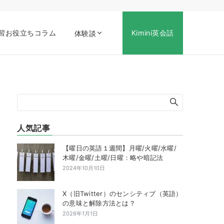
習お役立ちコラム
Kimini英会話
体験談
人気記事
【曜日の英語１週間】月曜/火曜/水曜/
木曜/金曜/土曜/日曜：略や暗記法
2024年10月10日
X（旧Twitter）のセンシティブ（英語）
の意味と解除方法とは？
2026年1月1日