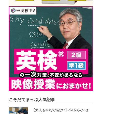
こそだてまっぷ人気記事
【大人も本気で悩む!?】小1から小6ま