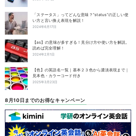
「ステータス」ってどんな意味？”status”の正しい使
い方と言い換え表現を解説！
2024年6月17日
【as】の意味が多すぎる！見分け方や使い方を解説。
読めば完全理解！
2024年2月1日
【色】の英語名一覧｜基本２３色から濃淡表現まで｜
見本色・カラーコード付き
2025年3月23日
8月10日までのお得なキャンペーン