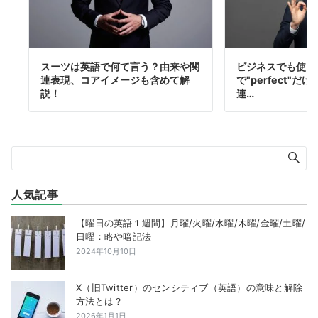
スーツは英語で何て言う？由来や関
ビジネスでも使う
連表現、コアイメージも含めて解
で"perfect"
説！
連…
人気記事
【曜日の英語１週間】月曜/火曜/水曜/木曜/金曜/土曜/
日曜：略や暗記法
2024年10月10日
X（旧Twitter）のセンシティブ（英語）の意味と解除
方法とは？
2026年1月1日