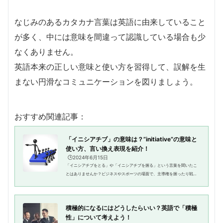
なじみのあるカタカナ言葉は英語に由来していること
が多く、中には意味を間違って認識している場合も少
なくありません。
英語本来の正しい意味と使い方を習得して、誤解を生
まない円滑なコミュニケーションを図りましょう。
おすすめ関連記事：
「イニシアチブ」の意味は？”initiative”の意味と
使い方、言い換え表現を紹介！
🕒️2024年6月15日
「イニシアチブをとる」や「イニシアチブを握る」という言葉を聞いたこ
とはありませんか？ビジネスやスポーツの場面で、主導権を握ったり戦略
を練るときなどによく使われていますよね。「イニシアチブ」と「イニシ
アティブ」どちらの読み方も同...
積極的になるにはどうしたらいい？英語で「積極
性」について考えよう！