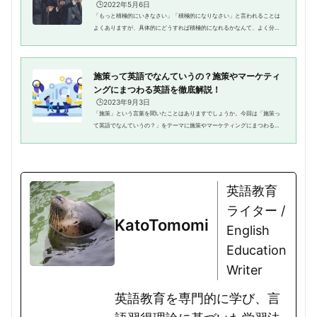
🕒️2022年5月6日
「もっと積極的にいきなさい」「積極的になりなさい」と言われることは
よくありますが、具体的にどうすれば積極的になれるかなんて、よく分か
りませんよね。英語では様々な場面で「積極性」に関する単語が使い分け
られています。この記事では、...
施策って英語でなんていうの？施策やマーケティ
ングにまつわる英語を徹底解説！
🕒️2023年9月3日
「施策」という言葉を聞いたことはありますでしょうか。今回は「施策っ
て英語でなんていうの？」をテーマに施策やマーケティングにまつわる英
語を解説します。さらに、実際に使える英語例文も併せて紹介するので、
ぜひ参考にしてください。施策...
英語教育
ライター /
KatoTomomi
English
Education
Writer
英語教育を専門的に学び、言