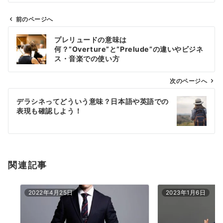
前のページへ
投
プレリュードの意味は
稿
何？”Overture”と”Prelude”の違いやビジネ
ナ
ス・音楽での使い方
ビ
ゲ
次のページへ
ー
デラシネってどういう意味？日本語や英語での
シ
表現も確認しよう！
ョ
ン
関連記事
2022年4月25日
2023年1月6日