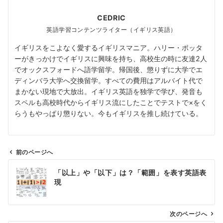
CEDRIC
英語学習コンテンツライター（イギリス英語）
イギリスをこよなく愛するイギリスマニア。ハリー・ポッタ
ーがきっかけでイギリスに興味を持ち、高校生の時に友達2人
でオックスフォードへ語学留学。帰国後、懲りずに大学でエ
ディンバラ大学へ交換留学。すべての費用はアルバイト代で
まかない現地で大放出。イギリス英語を独学で学び、発音も
スペルも高校時代からイギリス流にしたことでテストで×をく
らうもやっぱり懲りない。今もイギリスを推し続けている。
前のページへ
投
「以上」や「以下」は？「範囲」を表す英語表
稿
現
ナ
ビ
ゲ
次のページへ