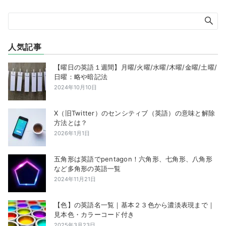
人気記事
【曜日の英語１週間】月曜/火曜/水曜/木曜/金曜/土曜/
日曜：略や暗記法
2024年10月10日
X（旧Twitter）のセンシティブ（英語）の意味と解除
方法とは？
2026年1月1日
五角形は英語でpentagon！六角形、七角形、八角形
など多角形の英語一覧
2024年11月21日
【色】の英語名一覧｜基本２３色から濃淡表現まで｜
見本色・カラーコード付き
2025年3月23日