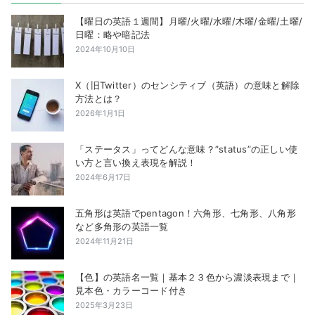
【曜日の英語１週間】月曜/火曜/水曜/木曜/金曜/土曜/
日曜：略や暗記法
2024年10月10日
X（旧Twitter）のセンシティブ（英語）の意味と解除
方法とは？
2026年1月1日
「ステータス」ってどんな意味？”status”の正しい使
い方と言い換え表現を解説！
2024年6月17日
五角形は英語でpentagon！六角形、七角形、八角形
など多角形の英語一覧
2024年11月21日
【色】の英語名一覧｜基本２３色から濃淡表現まで｜
見本色・カラーコード付き
2025年3月23日