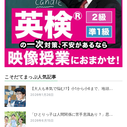
こそだてまっぷ人気記事
【大人も本気で悩む!?】小1から小6まで、地頭...
2026年1月26日
「ひとりっ子は人間関係に苦手意識あり？」思...
2026年6月15日