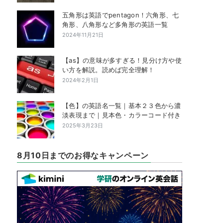
五角形は英語でpentagon！六角形、七
角形、八角形など多角形の英語一覧
2024年11月21日
【as】の意味が多すぎる！見分け方や使
い方を解説。読めば完全理解！
2024年2月1日
【色】の英語名一覧｜基本２３色から濃
淡表現まで｜見本色・カラーコード付き
2025年3月23日
8月10日までのお得なキャンペーン