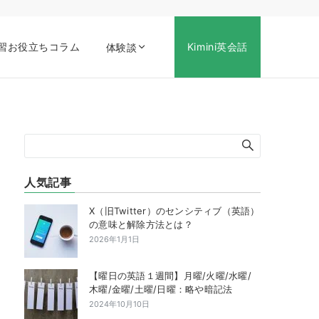
習お役立ちコラム
Kimini英会話
体験談
人気記事
X（旧Twitter）のセンシティブ（英語）
の意味と解除方法とは？
2026年1月1日
【曜日の英語１週間】月曜/火曜/水曜/
木曜/金曜/土曜/日曜：略や暗記法
2024年10月10日