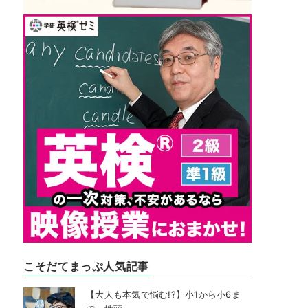
こそだてまっぷ人気記事
【大人も本気で悩む!?】小1から小6ま