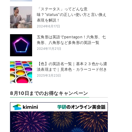
「ステータス」ってどんな意
味？”status”の正しい使い方と言い換え
表現を解説！
2024年6月17日
五角形は英語でpentagon！六角形、七
角形、八角形など多角形の英語一覧
2024年11月21日
【色】の英語名一覧｜基本２３色から濃
淡表現まで｜見本色・カラーコード付き
2025年3月23日
8月10日までのお得なキャンペーン