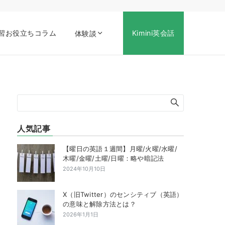
習お役立ちコラム
Kimini英会話
体験談
人気記事
【曜日の英語１週間】月曜/火曜/水曜/
木曜/金曜/土曜/日曜：略や暗記法
2024年10月10日
X（旧Twitter）のセンシティブ（英語）
の意味と解除方法とは？
2026年1月1日