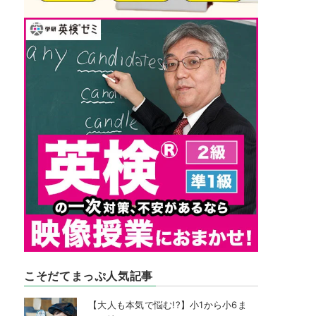
こそだてまっぷ人気記事
【大人も本気で悩む!?】小1から小6ま