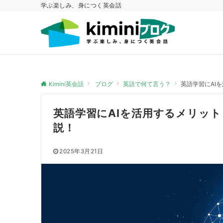
学ぶ楽しみ、身につく英会話
Kimini英会話
ブログ
英語で何て言う？
英語学習にAI
英語学習にAIを活用するメリッ
説！
2025年3月21日