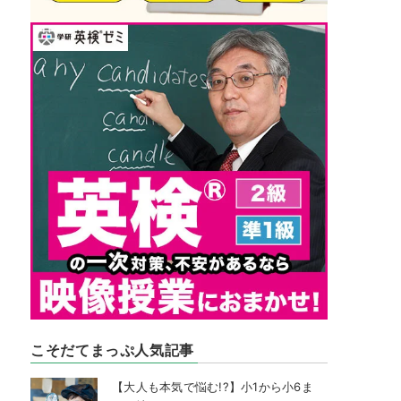
こそだてまっぷ人気記事
【大人も本気で悩む!?】小1から小6ま