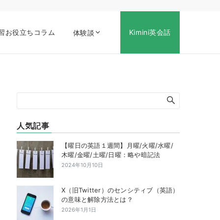
習お役立ちコラム
Kimini英会話
体験談
人気記事
【曜日の英語１週間】月曜/火曜/水曜/
木曜/金曜/土曜/日曜：略や暗記法
2024年10月10日
X（旧Twitter）のセンシティブ（英語）
の意味と解除方法とは？
2026年1月1日