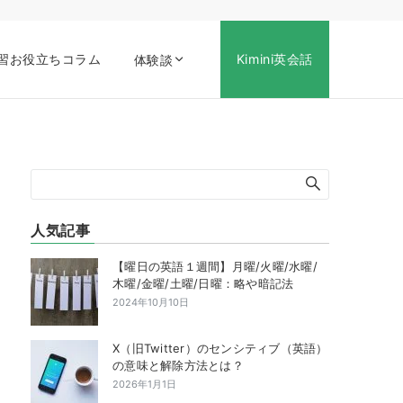
習お役立ちコラム
Kimini英会話
体験談
人気記事
【曜日の英語１週間】月曜/火曜/水曜/
木曜/金曜/土曜/日曜：略や暗記法
2024年10月10日
X（旧Twitter）のセンシティブ（英語）
の意味と解除方法とは？
2026年1月1日