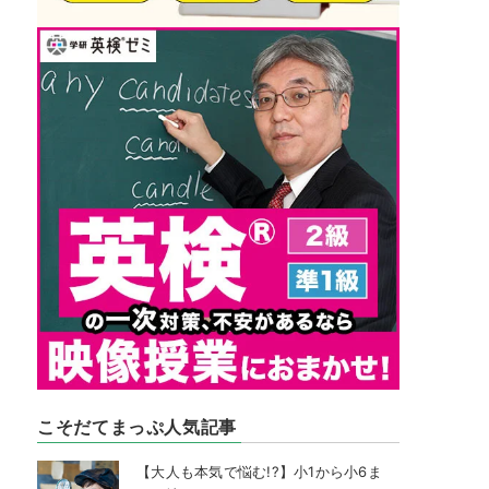
こそだてまっぷ人気記事
【大人も本気で悩む!?】小1から小6ま