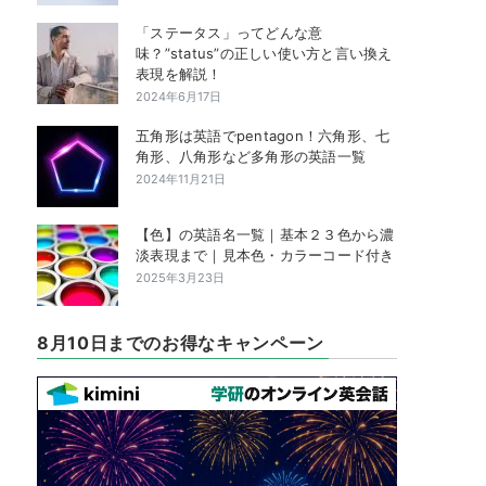
「ステータス」ってどんな意
味？”status”の正しい使い方と言い換え
表現を解説！
2024年6月17日
五角形は英語でpentagon！六角形、七
角形、八角形など多角形の英語一覧
2024年11月21日
【色】の英語名一覧｜基本２３色から濃
淡表現まで｜見本色・カラーコード付き
2025年3月23日
8月10日までのお得なキャンペーン