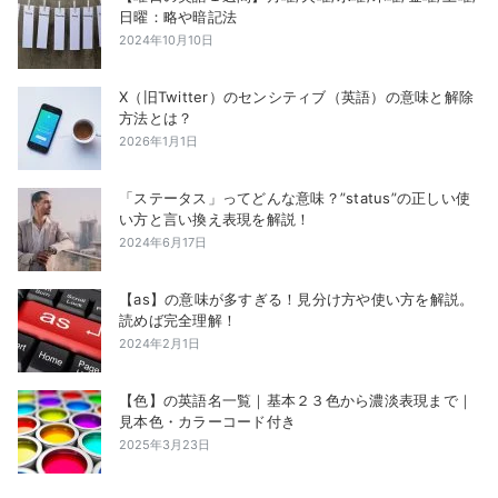
日曜：略や暗記法
2024年10月10日
X（旧Twitter）のセンシティブ（英語）の意味と解除
方法とは？
2026年1月1日
「ステータス」ってどんな意味？”status”の正しい使
い方と言い換え表現を解説！
2024年6月17日
【as】の意味が多すぎる！見分け方や使い方を解説。
読めば完全理解！
2024年2月1日
【色】の英語名一覧｜基本２３色から濃淡表現まで｜
見本色・カラーコード付き
2025年3月23日