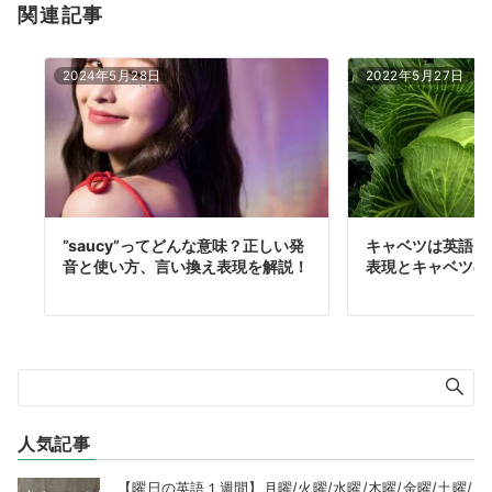
関連記事
2024年5月28日
2022年5月27日
”saucy”ってどんな意味？正しい発
キャベツは英語？
音と使い方、言い換え表現を解説！
表現とキャベツの
人気記事
【曜日の英語１週間】月曜/火曜/水曜/木曜/金曜/土曜/