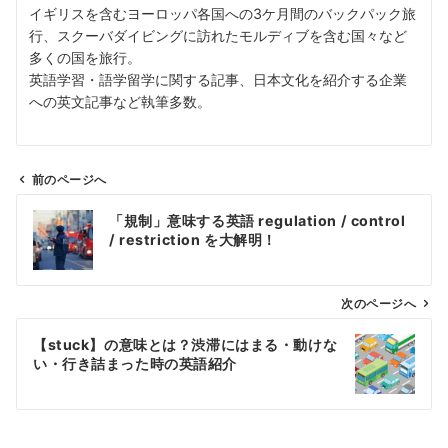
イギリスを含むヨーロッパ各国への3ケ月間のバックパック旅
行、スクーバダイビングに訪れたモルディブを含む国々など
多くの国を旅行。
英語学習・語学留学に関する記事、日本文化を紹介する企業
への英文記事など執筆多数。
前のページへ
投
「規制」意味する英語 regulation / control
稿
/ restriction を大解明！
ナ
ビ
ゲ
次のページへ
ー
【stuck】の意味とは？渋滞にはまる・動けな
シ
い・行き詰まった時の英語紹介
ョ
ン