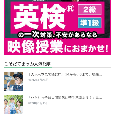
こそだてまっぷ人気記事
【大人も本気で悩む!?】小1から小6まで、地頭...
2026年1月26日
「ひとりっ子は人間関係に苦手意識あり？」思...
2026年6月15日