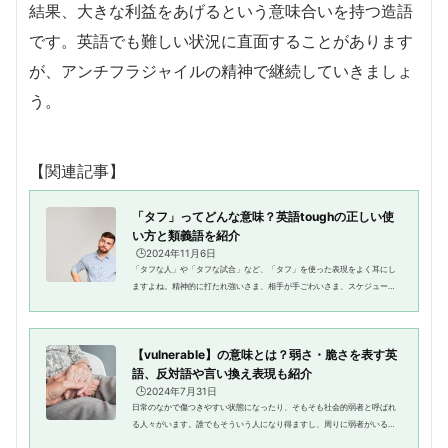
結果、大きな利益をあげるという意味合いを持つ造語
です。英語でも難しい状況に直面することがあります
が、アンチフラジャイルの精神で継続していきましょ
う。
【関連記事】
「タフ」ってどんな意味？英語toughの正しい使
い方と類義語を紹介
🕒️2024年11月6日
「タフな人」や「タフな試合」など、「タフ」を使った表現をよく耳にし
ますよね。精神的に打たれ強いさま、相手が手ごわいさま、スケジュール
や仕事が大変なさまを指して用いられます。日本語としても一般的になっ
ているカタカナの「タフ」は、...
【vulnerable】の意味とは？弱さ・脆さを表す英
語、反対語や言い換え表現も紹介
🕒️2024年7月31日
日常のなかで傷つきやすい状態になったり、そもそも社会的弱者と呼ばれ
る人々がいます。誰でもそういう人になり得ますし、周りに弱者がいるこ
とも珍しくありません。では、そのような人たちを英語でどう表現すれば