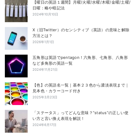
【曜日の英語１週間】月曜/火曜/水曜/木曜/金曜/土曜/
日曜：略や暗記法
2024年10月10日
X（旧Twitter）のセンシティブ（英語）の意味と解除
方法とは？
2026年1月1日
五角形は英語でpentagon！六角形、七角形、八角形
など多角形の英語一覧
2024年11月21日
【色】の英語名一覧｜基本２３色から濃淡表現まで｜
見本色・カラーコード付き
2025年3月23日
「ステータス」ってどんな意味？”status”の正しい使
い方と言い換え表現を解説！
2024年6月17日