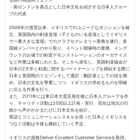
・南ロンドンを基点とした日本文化を紹介する日本人グルー
プの代表
2006年の渡英以来、イギリスでのユニークなポジションを確
立。英国国内の剣道道場（子どものいる道場としてイギリス
で一番大きな道場）でのクラブセクレタリー業務を遂行。多
国籍メンバーとのやり取り、イベント開催時の業務、イング
ランドのお城での剣道デモンストレーションのオーガナイズ
など作業は多岐にわたる。そこから派生し、英国剣道協会が
日本の2大学と剣道に関するパートナーシップを締結する際に
日本と英国間のリエゾンそして通訳・翻訳者としての役を務
め、日本の文化を尊重しつつ、イギリスの求めるものを明確
に伝える作業を行う。
また、2011年には東日本大震災発生後に日本人グループを作
り、チャリティ活動は25回以上計画・実行、現在は地元の行
政から声がかかるたびに日本文化を紹介。
英語とコミュニケーションスキルを使った日本とイギリスを
つなぐ活動は今後も継続していく予定。
イギリスの資格Deliver Excellent Customer Serviceを取得。