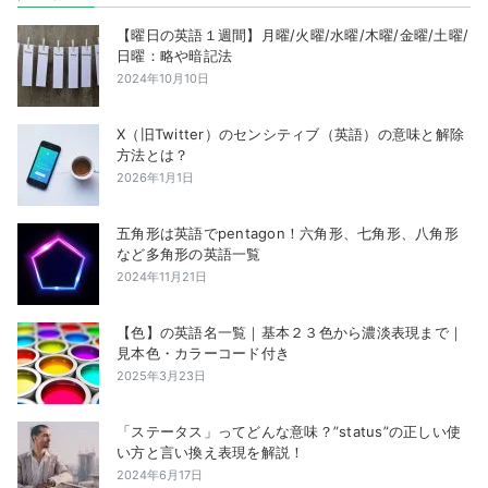
【曜日の英語１週間】月曜/火曜/水曜/木曜/金曜/土曜/
日曜：略や暗記法
2024年10月10日
X（旧Twitter）のセンシティブ（英語）の意味と解除
方法とは？
2026年1月1日
五角形は英語でpentagon！六角形、七角形、八角形
など多角形の英語一覧
2024年11月21日
【色】の英語名一覧｜基本２３色から濃淡表現まで｜
見本色・カラーコード付き
2025年3月23日
「ステータス」ってどんな意味？”status”の正しい使
い方と言い換え表現を解説！
2024年6月17日