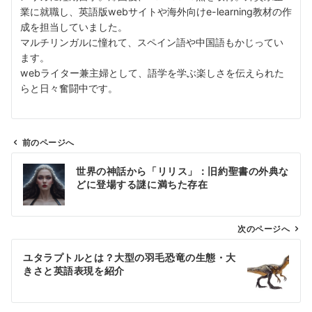
業に就職し、英語版webサイトや海外向けe-learning教材の作
成を担当していました。
マルチリンガルに憧れて、スペイン語や中国語もかじってい
ます。
webライター兼主婦として、語学を学ぶ楽しさを伝えられた
らと日々奮闘中です。
前のページへ
投
世界の神話から「リリス」：旧約聖書の外典な
稿
どに登場する謎に満ちた存在
ナ
ビ
ゲ
次のページへ
ー
ユタラプトルとは？大型の羽毛恐竜の生態・大
シ
きさと英語表現を紹介
ョ
ン