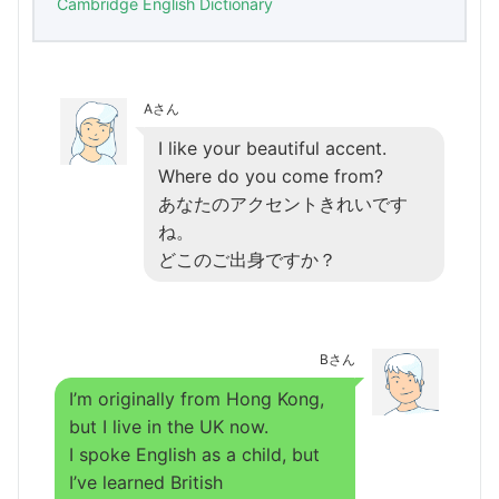
Cambridge English Dictionary
Aさん
I like your beautiful accent.
Where do you come from?
あなたのアクセントきれいです
ね。
どこのご出身ですか？
Bさん
I’m originally from Hong Kong,
but I live in the UK now.
I spoke English as a child, but
I’ve learned British