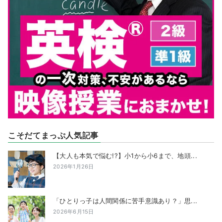
こそだてまっぷ人気記事
【大人も本気で悩む!?】小1から小6まで、地頭...
2026年1月26日
「ひとりっ子は人間関係に苦手意識あり？」思...
2026年6月15日