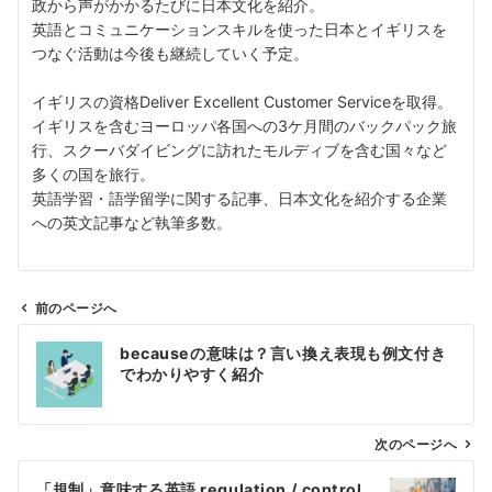
政から声がかかるたびに日本文化を紹介。
英語とコミュニケーションスキルを使った日本とイギリスを
つなぐ活動は今後も継続していく予定。
イギリスの資格Deliver Excellent Customer Serviceを取得。
イギリスを含むヨーロッパ各国への3ケ月間のバックパック旅
行、スクーバダイビングに訪れたモルディブを含む国々など
多くの国を旅行。
英語学習・語学留学に関する記事、日本文化を紹介する企業
への英文記事など執筆多数。
前のページへ
投
becauseの意味は？言い換え表現も例文付き
稿
でわかりやすく紹介
ナ
ビ
ゲ
次のページへ
ー
「規制」意味する英語 regulation / control