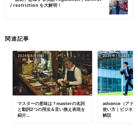
シ
/ restriction を大解明！
ョ
ン
関連記事
2024年8月15日
2025年1月28日
マスターの意味は？masterの名詞
advance（ア
と動詞2つの用法＆言い換え表現を
使い方｜ビジネス
紹介…
解説