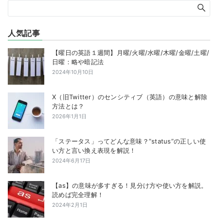
人気記事
【曜日の英語１週間】月曜/火曜/水曜/木曜/金曜/土曜/
日曜：略や暗記法
2024年10月10日
X（旧Twitter）のセンシティブ（英語）の意味と解除
方法とは？
2026年1月1日
「ステータス」ってどんな意味？”status”の正しい使
い方と言い換え表現を解説！
2024年6月17日
【as】の意味が多すぎる！見分け方や使い方を解説。
読めば完全理解！
2024年2月1日