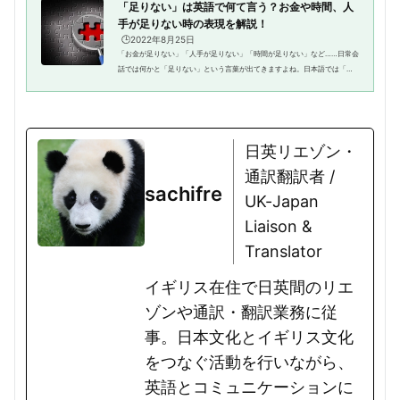
「足りない」は英語で何て言う？お金や時間、人
手が足りない時の表現を解説！
🕒️2022年8月25日
「お金が足りない」「人手が足りない」「時間が足りない」など……日常会
話では何かと「足りない」という言葉が出てきますよね。日本語では「足
りない」の一言でいろいろな表現に使えますが、英語では複数表現があり
ます。何が足りないのかによっ...
日英リエゾン・
通訳翻訳者 /
sachifre
UK-Japan
Liaison &
Translator
イギリス在住で日英間のリエ
ゾンや通訳・翻訳業務に従
事。日本文化とイギリス文化
をつなぐ活動を行いながら、
英語とコミュニケーションに