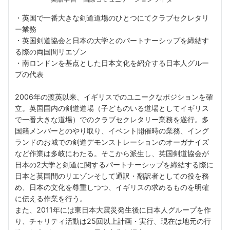
・英国で一番大きな剣道道場のひとつにてクラブセクレタリ
ー業務
・英国剣道協会と日本の大学とのパートナーシップを締結す
る際の両国間リエゾン
・南ロンドンを基点とした日本文化を紹介する日本人グルー
プの代表
2006年の渡英以来、イギリスでのユニークなポジションを確
立。英国国内の剣道道場（子どものいる道場としてイギリス
で一番大きな道場）でのクラブセクレタリー業務を遂行。多
国籍メンバーとのやり取り、イベント開催時の業務、イング
ランドのお城での剣道デモンストレーションのオーガナイズ
など作業は多岐にわたる。そこから派生し、英国剣道協会が
日本の2大学と剣道に関するパートナーシップを締結する際に
日本と英国間のリエゾンそして通訳・翻訳者としての役を務
め、日本の文化を尊重しつつ、イギリスの求めるものを明確
に伝える作業を行う。
また、2011年には東日本大震災発生後に日本人グループを作
り、チャリティ活動は25回以上計画・実行、現在は地元の行