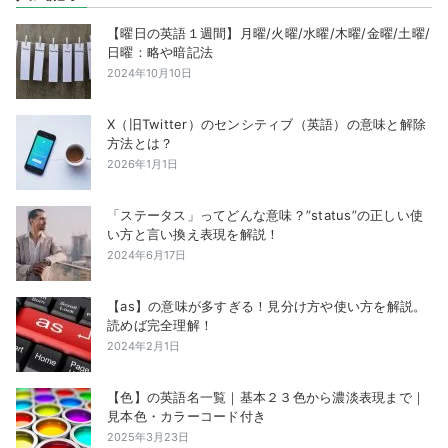
【曜日の英語１週間】月曜/火曜/水曜/木曜/金曜/土曜/
日曜：略や暗記法
2024年10月10日
X（旧Twitter）のセンシティブ（英語）の意味と解除
方法とは？
2026年1月1日
「ステータス」ってどんな意味？”status”の正しい使
い方と言い換え表現を解説！
2024年6月17日
【as】の意味が多すぎる！見分け方や使い方を解説。
読めば完全理解！
2024年2月1日
【色】の英語名一覧｜基本２３色から濃淡表現まで｜
見本色・カラーコード付き
2025年3月23日