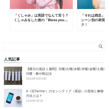
「くしゃみ」は英語でなんて言う？
「それは残念」を
くしゃみをした後の「Bless you.…
シーン別の表現を
ク！
人気記事
【曜日の英語１週間】月曜/火曜/水曜/木曜/金曜/土曜/
日曜：略や暗記法
2024年10月10日
X（旧Twitter）のセンシティブ（英語）の意味と解除
方法とは？
2026年1月1日