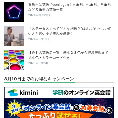
五角形は英語でpentagon！六角形、七角形、八角形
など多角形の英語一覧
2024年11月21日
「ステータス」ってどんな意味？”status”の正しい使
い方と言い換え表現を解説！
2024年6月17日
【色】の英語名一覧｜基本２３色から濃淡表現まで｜
見本色・カラーコード付き
2025年3月23日
8月10日までのお得なキャンペーン