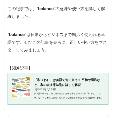
この記事では、”
balance
“の意味や使い方を詳しく解
説しました。
“
balance
“は日常からビジネスまで幅広く使われる単
語です。ぜひこの記事を参考に、正しい使い方をマス
ターしてみましょう。
【関連記事】
「和（わ）」は英語で何て言う？ 平和や調和な
ど、和の表す意味別に詳しく解説
🕒️2024年4月25日
日本語の中でも、特に日本らしい意味と響きを持つのが「和（わ）」で
す。私たち日本人は普段、和を色々な意味で無意識に使い分けています
が、あなたはそれを英語で上手く表現できますか？ということで、今回は
「和を英語で何と言うか」がテーマ...