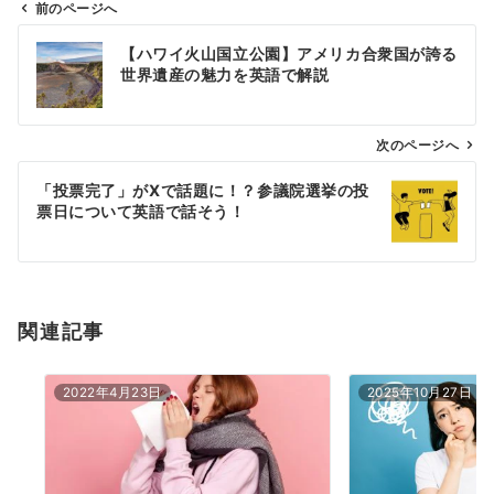
前のページへ
投
【ハワイ火山国立公園】アメリカ合衆国が誇る
稿
世界遺産の魅力を英語で解説
ナ
ビ
ゲ
次のページへ
ー
「投票完了」がXで話題に！？参議院選挙の投
シ
票日について英語で話そう！
ョ
ン
関連記事
2022年4月23日
2025年10月27日