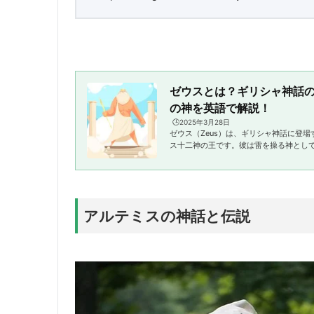
ゼウスとは？ギリシャ神話
の神を英語で解説！
🕒️2025年3月28日
ゼウス（Zeus）は、ギリシャ神話に登
ス十二神の王です。彼は雷を操る神とし
強大な力を持っていました。英語では "Zeus is th
n Greek mythology and the ruler ...
アルテミスの神話と伝説