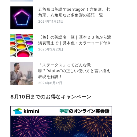
五角形は英語でpentagon！六角形、七
角形、八角形など多角形の英語一覧
2024年11月21日
【色】の英語名一覧｜基本２３色から濃
淡表現まで｜見本色・カラーコード付き
2025年3月23日
「ステータス」ってどんな意
味？”status”の正しい使い方と言い換え
表現を解説！
2024年6月17日
8月10日までのお得なキャンペーン