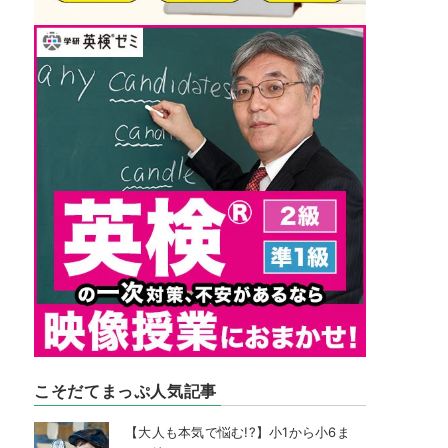
こそだてまっぷ人気記事
【大人も本気で悩む!?】小1から小6ま