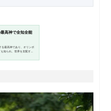
の最高神で全知全能
場する最高神であり、オリンポ
ても知られ、世界を支配する
e king of the gods i