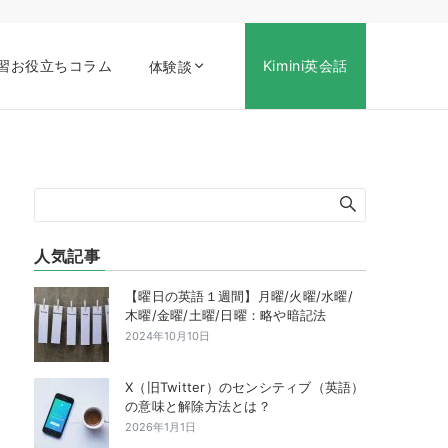
習お役立ちコラム
Kimini英会話
体験談
人気記事
【曜日の英語１週間】月曜/火曜/水曜/
木曜/金曜/土曜/日曜：略や暗記法
2024年10月10日
X（旧Twitter）のセンシティブ（英語）
の意味と解除方法とは？
2026年1月1日