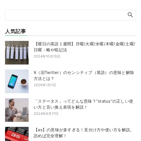
人気記事
【曜日の英語１週間】月曜/火曜/水曜/木曜/金曜/土曜/
日曜：略や暗記法
2024年10月10日
X（旧Twitter）のセンシティブ（英語）の意味と解除
方法とは？
2026年1月1日
「ステータス」ってどんな意味？”status”の正しい使
い方と言い換え表現を解説！
2024年6月17日
【as】の意味が多すぎる！見分け方や使い方を解説。
読めば完全理解！