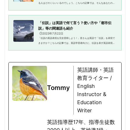
る人はどのくらいいるのでしょう。こちらの記事では、そんなあなたの為
に「神」の英語に関してはもちろん、例文や周辺知識も一緒に紹介してい
きます。ぜひこちらの記事を通...
「伝説」は英語で何て言う？使い方や「都市伝
説」等の関連語も紹介
🕒️2023年7月22日
「伝説の英語表現を完全習得しよう！」皆さんは英語で「伝説」を表現で
きますか？こちらの記事では、英語学習者向けに、伝説を表す英語表現の
種類や使い方、さらには具体的な例文を紹介します。伝説に関する英語表
現が分からなくて困っている人...
英語講師・英語
教育ライター /
English
Tommy
Instructor &
Education
Writer
英語指導歴17年、指導生徒数