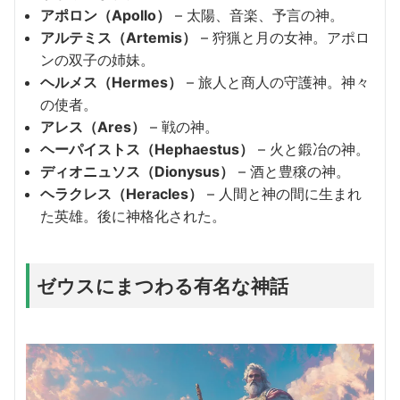
アポロン（Apollo）
– 太陽、音楽、予言の神。
アルテミス（Artemis）
– 狩猟と月の女神。アポロ
ンの双子の姉妹。
ヘルメス（Hermes）
– 旅人と商人の守護神。神々
の使者。
アレス（Ares）
– 戦の神。
ヘーパイストス（Hephaestus）
– 火と鍛冶の神。
ディオニュソス（Dionysus）
– 酒と豊穣の神。
ヘラクレス（Heracles）
– 人間と神の間に生まれ
た英雄。後に神格化された。
ゼウスにまつわる有名な神話