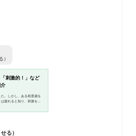
る）
？「刺激的！」など
紹介
した。しかし、ある程度歳を
々は疲れると知り、刺激を抑
。刺激は多過ぎても少な過ぎ
...
させる）