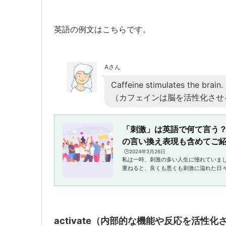
英語の例文はこちらです。
Aさん
Caffeine stimulates the brain.
（カフェインは脳を活性化させ
「刺激」は英語で何て言う
の言い換え表現も含めてご
🕒️2024年3月26日
私は一時、刺激の多い人生に憧れていま
重ねると、良くも悪くも刺激に溢れた日
えた日々の大切さにも気づかされました
てもいけない、そんな風に思う今日この頃で
activate（内部的な機能や反応を活性化