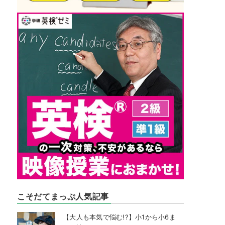
こそだてまっぷ人気記事
【大人も本気で悩む!?】小1から小6ま