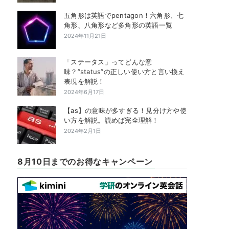
五角形は英語でpentagon！六角形、七
角形、八角形など多角形の英語一覧
2024年11月21日
「ステータス」ってどんな意
味？”status”の正しい使い方と言い換え
表現を解説！
2024年6月17日
【as】の意味が多すぎる！見分け方や使
い方を解説。読めば完全理解！
2024年2月1日
8月10日までのお得なキャンペーン