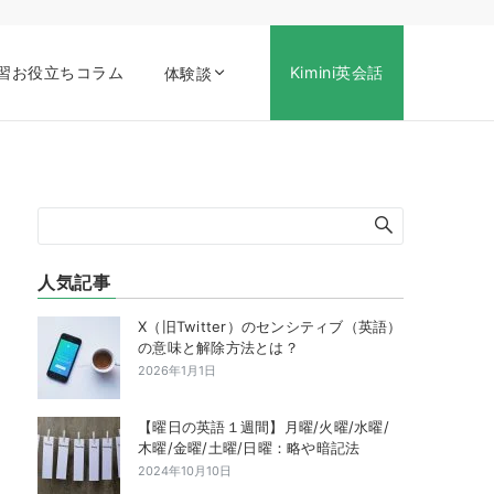
習お役立ちコラム
Kimini英会話
体験談
人気記事
X（旧Twitter）のセンシティブ（英語）
の意味と解除方法とは？
2026年1月1日
【曜日の英語１週間】月曜/火曜/水曜/
木曜/金曜/土曜/日曜：略や暗記法
2024年10月10日