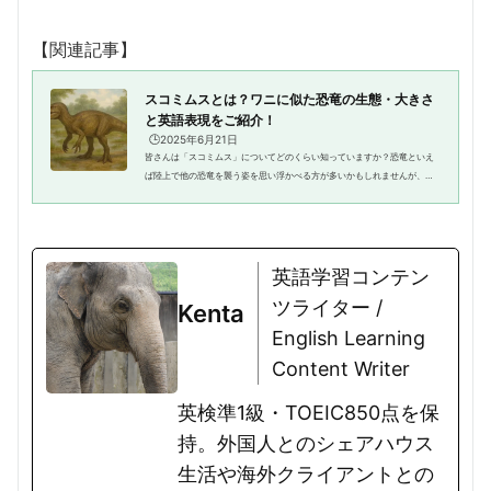
【関連記事】
スコミムスとは？ワニに似た恐竜の生態・大きさ
と英語表現をご紹介！
🕒️2025年6月21日
皆さんは「スコミムス」についてどのくらい知っていますか？恐竜といえ
ば陸上で他の恐竜を襲う姿を思い浮かべる方が多いかもしれませんが、実
は水辺で魚を捕まえて暮らしていた恐竜もいたのです。今回は、ワニに似
た頭部を持つ恐竜「スコミムス...
英語学習コンテン
ツライター /
Kenta
English Learning
Content Writer
英検準1級・TOEIC850点を保
持。外国人とのシェアハウス
生活や海外クライアントとの