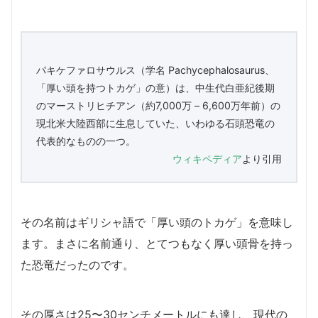
パキケファロサウルス（学名 Pachycephalosaurus、
「厚い頭を持つトカゲ」の意）は、中生代白亜紀後期
のマーストリヒチアン（約7,000万 – 6,600万年前）の
現北米大陸西部に生息していた、いわゆる石頭恐竜の
代表的なものの一つ。
ウィキペディア
より引用
その名前はギリシャ語で「厚い頭のトカゲ」を意味し
ます。まさに名前通り、とてつもなく厚い頭骨を持っ
た恐竜だったのです。
その厚さは25〜30センチメートルにも達し、現代の