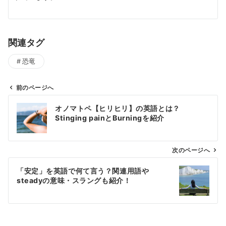
関連タグ
恐竜
前のページへ
投
オノマトペ【ヒリヒリ】の英語とは？
稿
Stinging painとBurningを紹介
ナ
ビ
ゲ
次のページへ
ー
「安定」を英語で何て言う？関連用語や
シ
steadyの意味・スラングも紹介！
ョ
ン