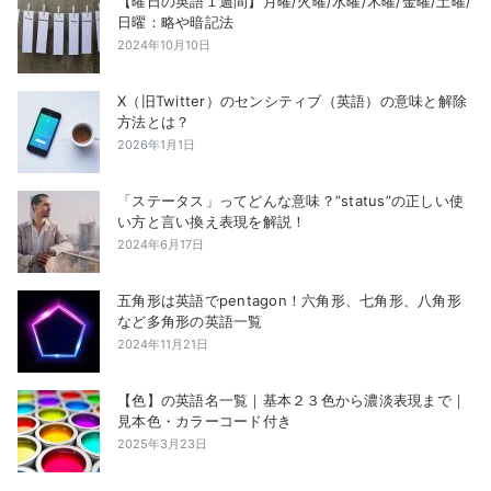
【曜日の英語１週間】月曜/火曜/水曜/木曜/金曜/土曜/
日曜：略や暗記法
2024年10月10日
X（旧Twitter）のセンシティブ（英語）の意味と解除
方法とは？
2026年1月1日
「ステータス」ってどんな意味？”status”の正しい使
い方と言い換え表現を解説！
2024年6月17日
五角形は英語でpentagon！六角形、七角形、八角形
など多角形の英語一覧
2024年11月21日
【色】の英語名一覧｜基本２３色から濃淡表現まで｜
見本色・カラーコード付き
2025年3月23日