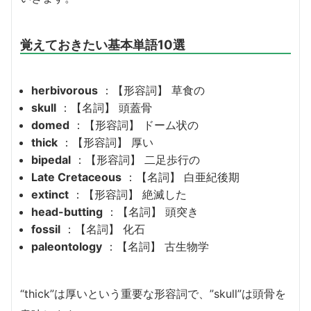
覚えておきたい基本単語10選
herbivorous
：【形容詞】 草食の
skull
：【名詞】 頭蓋骨
domed
：【形容詞】 ドーム状の
thick
：【形容詞】 厚い
bipedal
：【形容詞】 二足歩行の
Late Cretaceous
：【名詞】 白亜紀後期
extinct
：【形容詞】 絶滅した
head-butting
：【名詞】 頭突き
fossil
：【名詞】 化石
paleontology
：【名詞】 古生物学
“thick”は厚いという重要な形容詞で、”skull”は頭骨を