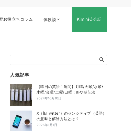
習お役立ちコラム
Kimini英会話
体験談
人気記事
【曜日の英語１週間】月曜/火曜/水曜/
木曜/金曜/土曜/日曜：略や暗記法
2024年10月10日
X（旧Twitter）のセンシティブ（英語）
の意味と解除方法とは？
2026年1月1日