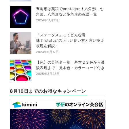
五角形は英語でpentagon！六角形、七
角形、八角形など多角形の英語一覧
2024年11月21日
「ステータス」ってどんな意
味？”status”の正しい使い方と言い換え
表現を解説！
2024年6月17日
【色】の英語名一覧｜基本２３色から濃
淡表現まで｜見本色・カラーコード付き
2025年3月23日
8月10日までのお得なキャンペーン