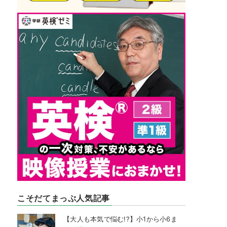
こそだてまっぷ人気記事
【大人も本気で悩む!?】小1から小6ま