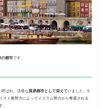
2の都市
です。
と呼ばれ、活発な
貿易都市として栄えて
いました。5
キリスト教勢力によってイスラム勢力から奪還される
す。