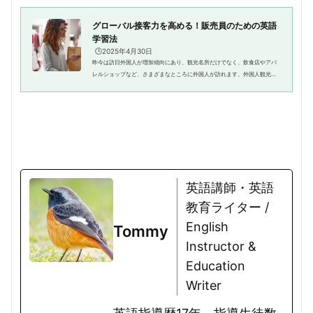
グローバル接客力を高める！販売員のための英語
学習法
🕒️2025年4月30日
昨今は訪日外国人が増加傾向にあり、観光名所だけでなく、飲食店やアパ
レルショップなど、さまざまなところに外国人が訪れます。外国人観光客
と接する機会が増えるのと比例して、グローバルな接客力が求められつつ
あるといえるでしょう。そこで...
英語講師・英語
教育ライター /
English
Tommy
Instructor &
Education
Writer