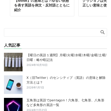
【loose】の意味とは？ゆるい状態
グッジョブは失礼？"
を表す英語を例文・反対語とともに
正しい意味と使い
紹介
人気記事
【曜日の英語１週間】月曜/火曜/水曜/木曜/金曜/土曜/
日曜：略や暗記法
2024年10月10日
X（旧Twitter）のセンシティブ（英語）の意味と解除
方法とは？
2026年1月1日
五角形は英語でpentagon！六角形、七角形、八角形
など多角形の英語一覧
2024年11月21日