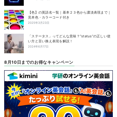
【色】の英語名一覧｜基本２３色から濃淡表現まで｜
見本色・カラーコード付き
2025年3月23日
「ステータス」ってどんな意味？”status”の正しい使
い方と言い換え表現を解説！
2024年6月17日
8月10日までのお得なキャンペーン