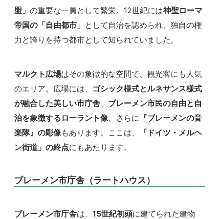
盟」
の重要な一員として繁栄。12世紀には
神聖ローマ
帝国の「自由都市」
として自治を認められ、独自の権
力と誇りを持つ都市として知られていました。
マルクト広場
はその象徴的な空間で、観光客にも人気
のエリア。広場には、
ゴシック様式とルネサンス様式
が融合した美しい市庁舎
、
ブレーメン市民の自由と自
治を象徴するローラント像
、さらに
『ブレーメンの音
楽隊』の彫像
もあります。ここは、
「ドイツ・メルヘ
ン街道」の終点
にもあたります。
ブレーメン市庁舎（ラートハウス）
ブレーメン市庁舎
は、
15世紀初頭
に建てられた建物