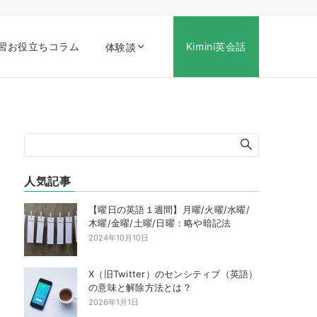
習お役立ちコラム
Kimini英会話
体験談
人気記事
【曜日の英語１週間】月曜/火曜/水曜/
木曜/金曜/土曜/日曜：略や暗記法
2024年10月10日
X（旧Twitter）のセンシティブ（英語）
の意味と解除方法とは？
2026年1月1日