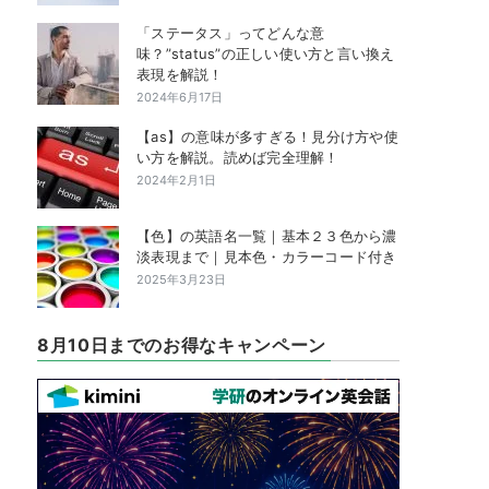
「ステータス」ってどんな意
味？”status”の正しい使い方と言い換え
表現を解説！
2024年6月17日
【as】の意味が多すぎる！見分け方や使
い方を解説。読めば完全理解！
2024年2月1日
【色】の英語名一覧｜基本２３色から濃
淡表現まで｜見本色・カラーコード付き
2025年3月23日
8月10日までのお得なキャンペーン