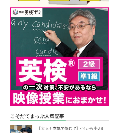
こそだてまっぷ人気記事
【大人も本気で悩む!?】小1から小6ま