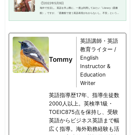
🕒️2022年5月9日
海外で生活し、英語を学ぶ際に、一度は利用してみたい「Library（図書
館）」ですが、「図書館で使う英語表現がわからないし、不安」という方
もいらっしゃるのではないでしょうか。図書館では、日常でもよく登場す
る表現で会話できる部分もある一...
英語講師・英語
教育ライター /
English
Tommy
Instructor &
Education
Writer
英語指導歴17年、指導生徒数
2000人以上。英検準1級・
TOEIC875点を保持し、受験
英語からビジネス英語まで幅
広く指導。海外勤務経験も活