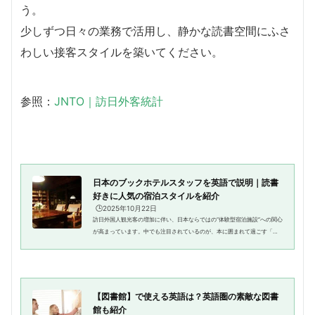
う。
少しずつ日々の業務で活用し、静かな読書空間にふさ
わしい接客スタイルを築いてください。
参照：
JNTO｜訪日外客統計
日本のブックホテルスタッフを英語で説明｜読書
好きに人気の宿泊スタイルを紹介
🕒️2025年10月22日
訪日外国人観光客の増加に伴い、日本ならではの“体験型宿泊施設”への関心
が高まっています。中でも注目されているのが、本に囲まれて過ごす「ブ
ックホテル（Book Hotel）」という新しい宿泊スタイルです。「ただ寝る
ための場所」ではなく、「本...
【図書館】で使える英語は？英語圏の素敵な図書
館も紹介