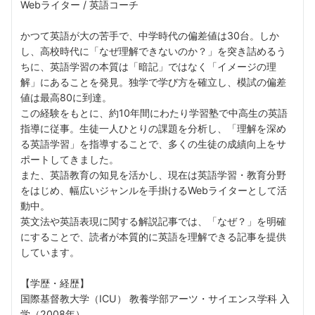
Webライター / 英語コーチ
かつて英語が大の苦手で、中学時代の偏差値は30台。しか
し、高校時代に「なぜ理解できないのか？」を突き詰めるう
ちに、英語学習の本質は「暗記」ではなく「イメージの理
解」にあることを発見。独学で学び方を確立し、模試の偏差
値は最高80に到達。
この経験をもとに、約10年間にわたり学習塾で中高生の英語
指導に従事。生徒一人ひとりの課題を分析し、「理解を深め
る英語学習」を指導することで、多くの生徒の成績向上をサ
ポートしてきました。
また、英語教育の知見を活かし、現在は英語学習・教育分野
をはじめ、幅広いジャンルを手掛けるWebライターとして活
動中。
英文法や英語表現に関する解説記事では、「なぜ？」を明確
にすることで、読者が本質的に英語を理解できる記事を提供
しています。
【学歴・経歴】
国際基督教大学（ICU） 教養学部アーツ・サイエンス学科 入
学（2008年）