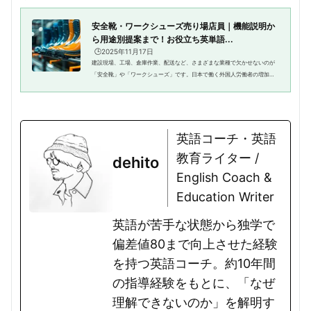
安全靴・ワークシューズ売り場店員｜機能説明か
ら用途別提案まで！お役立ち英単語...
🕒️2025年11月17日
建設現場、工場、倉庫作業、配送など、さまざまな業種で欠かせないのが
「安全靴」や「ワークシューズ」です。日本で働く外国人労働者の増加に
伴い、専門店や作業着売り場では英語での接客が求められる場面も増えて
きました。安全靴・ワークシュ...
英語コーチ・英語
教育ライター /
dehito
English Coach &
Education Writer
英語が苦手な状態から独学で
偏差値80まで向上させた経験
を持つ英語コーチ。約10年間
の指導経験をもとに、「なぜ
理解できないのか」を解明す