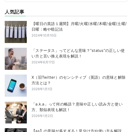
人気記事
【曜日の英語１週間】月曜/火曜/水曜/木曜/金曜/土曜/
日曜：略や暗記法
2024年10月10日
「ステータス」ってどんな意味？”status”の正しい使
い方と言い換え表現を解説！
2024年6月17日
X（旧Twitter）のセンシティブ（英語）の意味と解除
方法とは？
2026年1月1日
「a.k.a」って何の略語？意味や正しい読み方と使い
方、類似表現も解説！
2026年1月2日
【as】の意味が多すぎる！見分け方や使い方を解説。