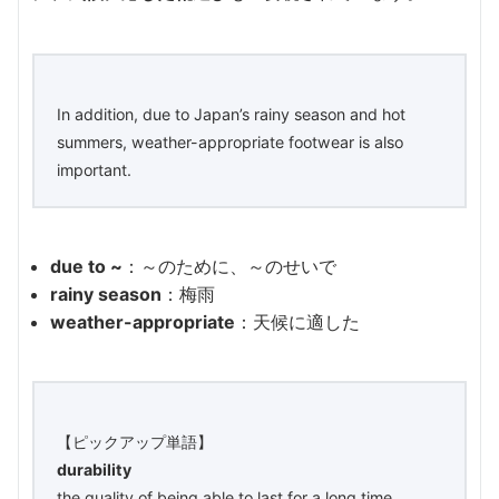
In addition, due to Japan’s rainy season and hot
summers, weather-appropriate footwear is also
important.
due to ~
：～のために、～のせいで
rainy season
：梅雨
weather-appropriate
：天候に適した
【ピックアップ単語】
durability
​the quality of being able to last for a long time