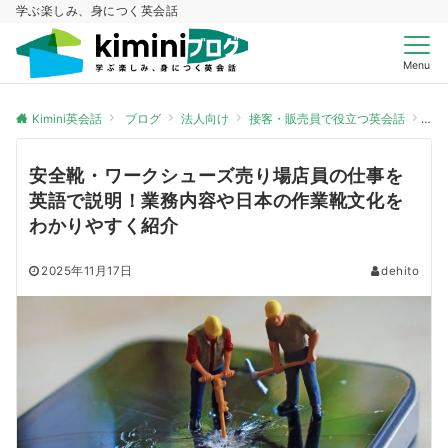
学ぶ楽しみ、身につく英会話
Menu
Kimini英会話
ブログ
法人向け
接客・販売員で役立つ英会話
安
安全靴・ワークシューズ売り場店員の仕事を
英語で説明！業務内容や日本の作業靴文化を
わかりやすく紹介
2025年11月17日
dehito