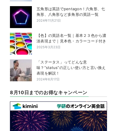
五角形は英語でpentagon！六角形、七
角形、八角形など多角形の英語一覧
2024年11月21日
【色】の英語名一覧｜基本２３色から濃
淡表現まで｜見本色・カラーコード付き
2025年3月23日
「ステータス」ってどんな意
味？”status”の正しい使い方と言い換え
表現を解説！
2024年6月17日
8月10日までのお得なキャンペーン