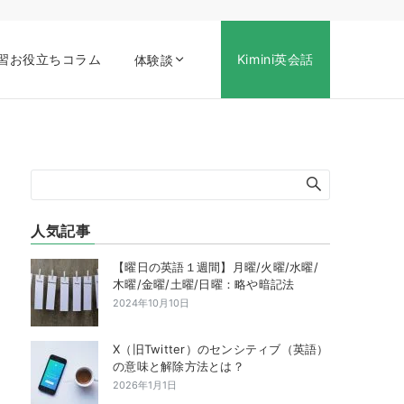
習お役立ちコラム
Kimini英会話
体験談
人気記事
【曜日の英語１週間】月曜/火曜/水曜/
木曜/金曜/土曜/日曜：略や暗記法
2024年10月10日
X（旧Twitter）のセンシティブ（英語）
の意味と解除方法とは？
2026年1月1日