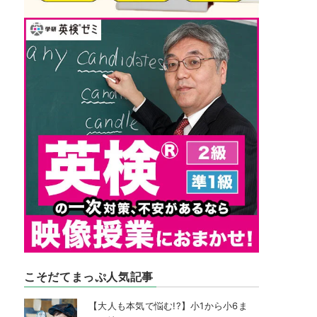
こそだてまっぷ人気記事
【大人も本気で悩む!?】小1から小6ま