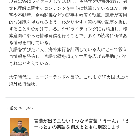
現在はWebライターとして活動し、英語学習や海外旅行、異
文化理解に関するコンテンツを中心に執筆しているほか、住
宅や不動産、金融関係などの記事も幅広く執筆。読者が実用
的な知識を得られるよう、わかりやすく質の高い記事を提供
することを心がけている。SEOライティングにも精通し、検
索意図に沿った情報発信を行うことで、多くの読者に価値あ
る情報を届けている。
英語を学びたい人、海外旅行を計画している人にとって役立
つ情報を発信し、言語の壁を越えて世界を広げる手助けがで
きればと考えている。
大学時代にニュージーランドへ留学。これまで30カ国以上の
海外旅行経験。
前のページへ
投
言葉が出てこない！つなぎ言葉「うーん」「え
稿
ーっと」の英語を例文とともに解説します
ナ
ビ