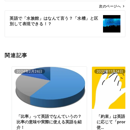
ゲ
次のページへ
ー
英語で「水族館」はなんて言う？「水槽」と区
シ
別して表現できる！？
ョ
ン
関連記事
2024年2月26日
2022年11月14日
「比率」って英語でなんていうの？
「約束」は英語で
比率の意味や実際に使える英語を紹
に応じて「prom
介！
使…