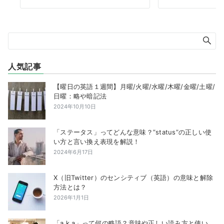
人気記事
【曜日の英語１週間】月曜/火曜/水曜/木曜/金曜/土曜/
日曜：略や暗記法
2024年10月10日
「ステータス」ってどんな意味？”status”の正しい使
い方と言い換え表現を解説！
2024年6月17日
X（旧Twitter）のセンシティブ（英語）の意味と解除
方法とは？
2026年1月1日
「a.k.a」って何の略語？意味や正しい読み方と使い