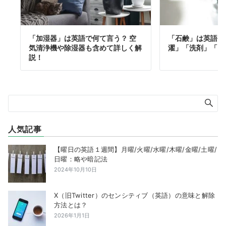
「加湿器」は英語で何て言う？ 空
「石鹸」は英語で
気清浄機や除湿器も含めて詳しく解
濯」「洗剤」「シ
説！
人気記事
【曜日の英語１週間】月曜/火曜/水曜/木曜/金曜/土曜/
日曜：略や暗記法
2024年10月10日
X（旧Twitter）のセンシティブ（英語）の意味と解除
方法とは？
2026年1月1日