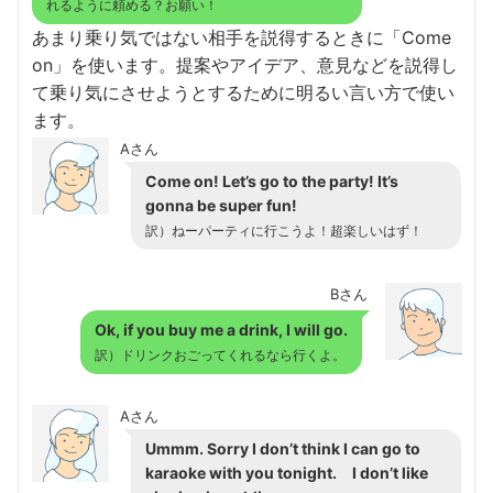
れるように頼める？お願い！
あまり乗り気ではない相手を説得するときに「Come
on」を使います。提案やアイデア、意見などを説得し
て乗り気にさせようとするために明るい言い方で使い
ます。
Aさん
Come on! Let’s go to the party! It’s
gonna be super fun!
訳）ねーパーティに行こうよ！超楽しいはず！
Bさん
Ok, if you buy me a drink, I will go.
訳）ドリンクおごってくれるなら行くよ。
Aさん
Ummm. Sorry I don’t think I can go to
karaoke with you tonight. I don’t like