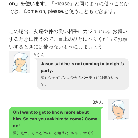
on」を使います
。「Please」と同じように使うことが
でき、Come on, please.と使うこともできます。
この場合、友達や仲の良い相手にカジュアルにお願い
するときに使うので、目上のひとにへりくだってお願
いするときには使わないようにしましょう。
Aさん
Jason said he is not coming to tonight’s
party.
訳）ジェイソンは今夜のパーティには来ないっ
て。
Bさん
Oh I want to get to know more about
him. So can you ask him to come? Come
on!
訳）えー、もっと彼のこと知りたいのに。来てく