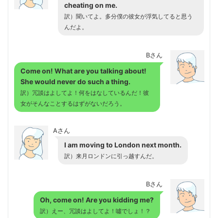
cheating on me.
訳）聞いてよ。多分僕の彼女が浮気してると思う
んだよ。
Bさん
Come on! What are you talking about!
She would never do such a thing.
訳）冗談はよしてよ！何をはなしているんだ！彼
女がそんなことするはずがないだろう。
Aさん
I am moving to London next month.
訳）来月ロンドンに引っ越すんだ。
Bさん
Oh, come on! Are you kidding me?
訳）えー、冗談はよしてよ！噓でしょ！？