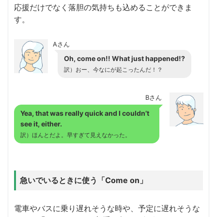
応援だけでなく落胆の気持ちも込めることができま
す。
Aさん
Oh, come on!! What just happened!?
訳）おー、今なにが起こったんだ！？
Bさん
Yea, that was really quick and I couldn’t
see it, either.
訳）ほんとだよ。早すぎて見えなかった。
急いでいるときに使う「Come on」
電車やバスに乗り遅れそうな時や、予定に遅れそうな