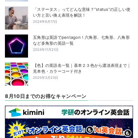
「ステータス」ってどんな意味？”status”の正しい使
い方と言い換え表現を解説！
2024年6月17日
五角形は英語でpentagon！六角形、七角形、八角形
など多角形の英語一覧
2024年11月21日
【色】の英語名一覧｜基本２３色から濃淡表現まで｜
見本色・カラーコード付き
2025年3月23日
8月10日までのお得なキャンペーン