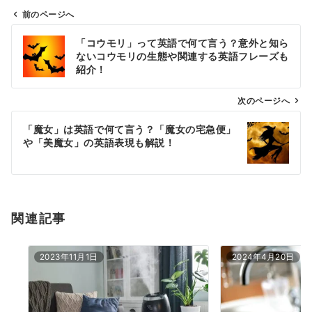
前のページへ
投
「コウモリ」って英語で何て言う？意外と知ら
稿
ないコウモリの生態や関連する英語フレーズも
ナ
紹介！
ビ
ゲ
次のページへ
ー
「魔女」は英語で何て言う？「魔女の宅急便」
シ
や「美魔女」の英語表現も解説！
ョ
ン
関連記事
2023年11月1日
2024年4月20日