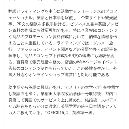
翻訳とライティングを中心に活動するフリーランスのプロフ
ェッショナル。英語と日本語を駆使し、企業サイトや観光記
事、PR文の翻訳を多数手掛ける。ビジネス文書や英語プレゼ
ン資料の作成にも対応可能である。特に企業Webコンテンツ
や商品のプロモーション資料作成において、的確な情報を伝
えることを重視している。ライティングでは、グルメ、旅
行、ファッション、イベント関連などの分野で多くの記事を
執筆し、商品のコンセプト作成やPR文の構成にも経験があ
る。百貨店で販売統括を務め、店舗のWebページやイベント
告知のコンテンツ制作も行っていた。この経験を生かし、外
国人対応やオンラインショップ運営にも対応可能である。
幼少期から英語に興味があり、アメリカの大学へ1年交換留学
し英語力を磨く。早稲田大学院政治学修士号取得後、都内百
貨店にて英語でのサービス向上に努めた。結婚後、夫のアメ
リカ駐在をきっかけに渡米し英語学習の傍ら日本語をアメリ
カ人に教えている。TOEIC915点。英検準一級。