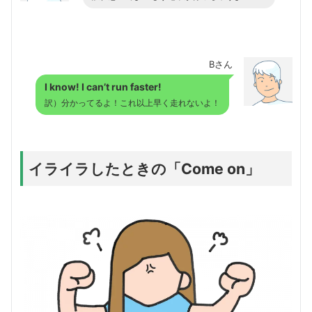
Bさん
I know! I can’t run faster!
訳）分かってるよ！これ以上早く走れないよ！
イライラしたときの「Come on」