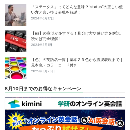
「ステータス」ってどんな意味？”status”の正しい使
い方と言い換え表現を解説！
2024年6月17日
【as】の意味が多すぎる！見分け方や使い方を解説。
読めば完全理解！
2024年2月1日
【色】の英語名一覧｜基本２３色から濃淡表現まで｜
見本色・カラーコード付き
2025年3月23日
8月10日までのお得なキャンペーン