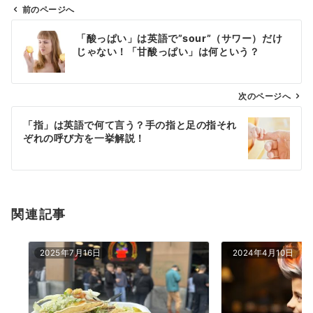
前のページへ
投
「酸っぱい」は英語で”sour”（サワー）だけ
稿
じゃない！「甘酸っぱい」は何という？
ナ
ビ
ゲ
次のページへ
ー
「指」は英語で何て言う？手の指と足の指それ
シ
ぞれの呼び方を一挙解説！
ョ
ン
関連記事
2025年7月16日
2024年4月10日