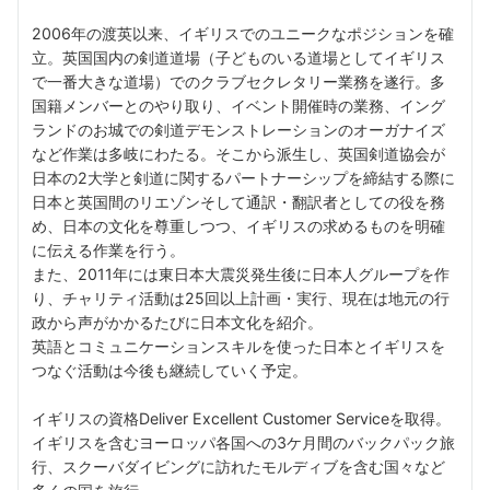
2006年の渡英以来、イギリスでのユニークなポジションを確
立。英国国内の剣道道場（子どものいる道場としてイギリス
で一番大きな道場）でのクラブセクレタリー業務を遂行。多
国籍メンバーとのやり取り、イベント開催時の業務、イング
ランドのお城での剣道デモンストレーションのオーガナイズ
など作業は多岐にわたる。そこから派生し、英国剣道協会が
日本の2大学と剣道に関するパートナーシップを締結する際に
日本と英国間のリエゾンそして通訳・翻訳者としての役を務
め、日本の文化を尊重しつつ、イギリスの求めるものを明確
に伝える作業を行う。
また、2011年には東日本大震災発生後に日本人グループを作
り、チャリティ活動は25回以上計画・実行、現在は地元の行
政から声がかかるたびに日本文化を紹介。
英語とコミュニケーションスキルを使った日本とイギリスを
つなぐ活動は今後も継続していく予定。
イギリスの資格Deliver Excellent Customer Serviceを取得。
イギリスを含むヨーロッパ各国への3ケ月間のバックパック旅
行、スクーバダイビングに訪れたモルディブを含む国々など