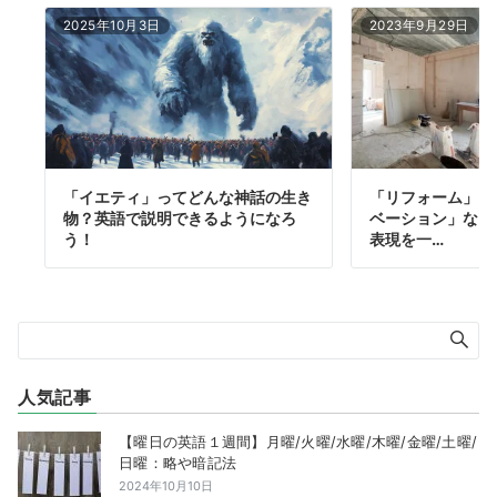
2025年10月3日
2023年9月29日
「イエティ」ってどんな神話の生き
「リフォーム」は
物？英語で説明できるようになろ
ベーション」など
う！
表現を一…
人気記事
【曜日の英語１週間】月曜/火曜/水曜/木曜/金曜/土曜/
日曜：略や暗記法
2024年10月10日