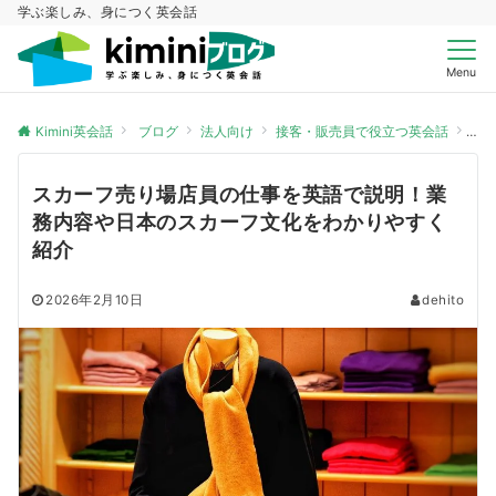
学ぶ楽しみ、身につく英会話
Menu
Kimini英会話
ブログ
法人向け
接客・販売員で役立つ英会話
ス
スカーフ売り場店員の仕事を英語で説明！業
務内容や日本のスカーフ文化をわかりやすく
紹介
2026年2月10日
dehito