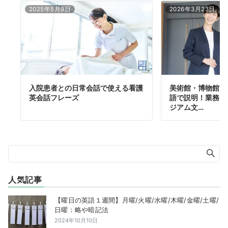
2025年5月9日
2026年3月23日
入院患者との日常会話で使える看護
美術館・博物館ス
英会話フレーズ
語で説明！業務内
ジアム文…
人気記事
【曜日の英語１週間】月曜/火曜/水曜/木曜/金曜/土曜/
日曜：略や暗記法
2024年10月10日