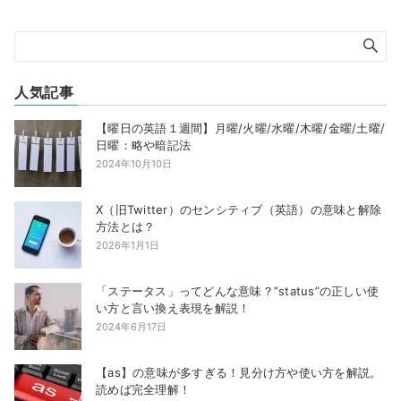
人気記事
【曜日の英語１週間】月曜/火曜/水曜/木曜/金曜/土曜/
日曜：略や暗記法
2024年10月10日
X（旧Twitter）のセンシティブ（英語）の意味と解除
方法とは？
2026年1月1日
「ステータス」ってどんな意味？”status”の正しい使
い方と言い換え表現を解説！
2024年6月17日
【as】の意味が多すぎる！見分け方や使い方を解説。
読めば完全理解！