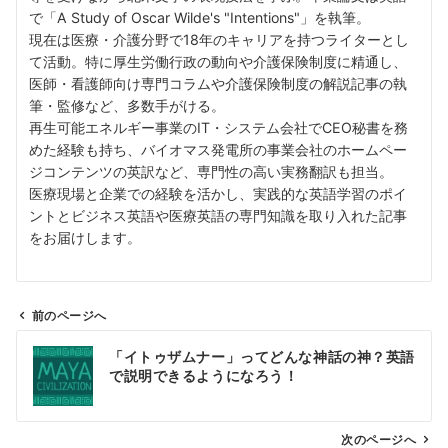
で「A Study of Oscar Wilde's "Intentions"」を執筆。
現在は医療・介護分野で18年のキャリアを持つライターとし
て活動。特に厚生労働行政の動向や介護保険制度に精通し、
医師・看護師向け専門コラムや介護保険制度の解説記事の執
筆・監修など、多数手がける。
再生可能エネルギー事業のIT・システム会社でCEO秘書を務
めた経験も持ち、バイオマス発電所の事業会社のホームペー
ジコンテンツの英訳など、専門性の高い実務翻訳も担当。
医療現場と企業での経験を活かし、実践的な英語学習のポイ
ントとビジネス英語や医療英語の専門知識を取り入れた記事
をお届けします。
前のページへ
投
「イトゥザムナー」ってどんな神話の神？英語
稿
で説明できるようになろう！
ナ
ビ
ゲ
次のページへ