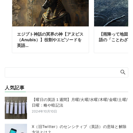
エジプト神話の冥界の神【アヌビス
【雨降って地固ま
（Anubis）】役割やエピソードを
語の「ことわざ」
英語…
人気記事
【曜日の英語１週間】月曜/火曜/水曜/木曜/金曜/土曜/
日曜：略や暗記法
2024年10月10日
X（旧Twitter）のセンシティブ（英語）の意味と解除
方法とは？