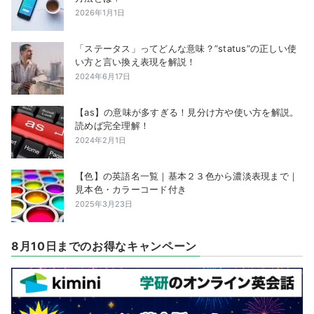
2026年1月1日
「ステータス」ってどんな意味？”status”の正しい使
い方と言い換え表現を解説！
2024年6月17日
【as】の意味が多すぎる！見分け方や使い方を解説。
読めば完全理解！
2024年2月1日
【色】の英語名一覧｜基本２３色から濃淡表現まで｜
見本色・カラーコード付き
2025年3月23日
8月10日までのお得なキャンペーン