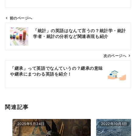
前のページへ
投
「統計」の英語はなんて言うの？統計学・統計
稿
学者・統計の分析など関連表現も紹介
ナ
ビ
ゲ
次のページへ
ー
「継承」って英語でなんていうの？継承の意味
シ
や継承にまつわる英語を紹介！
ョ
ン
関連記事
2025年5月24日
2022年10月1日