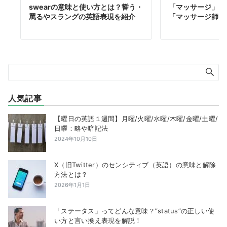
swearの意味と使い方とは？誓う・
「マッサージ」は
罵るやスラングの英語表現を紹介
「マッサージ師」
人気記事
【曜日の英語１週間】月曜/火曜/水曜/木曜/金曜/土曜/
日曜：略や暗記法
2024年10月10日
X（旧Twitter）のセンシティブ（英語）の意味と解除
方法とは？
2026年1月1日
「ステータス」ってどんな意味？”status”の正しい使
い方と言い換え表現を解説！