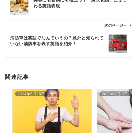
稿
わる英語表現
ナ
ビ
ゲ
次のページへ
ー
消防車は英語でなんていうの？意外と知られて
シ
いない消防車を表す英語を紹介！
ョ
ン
関連記事
2024年6月25日
2023年7月11日