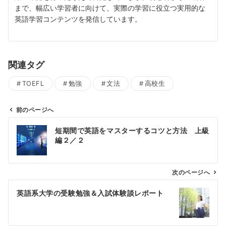
まで、幅広い学習者に向けて、実際の学習に役立つ実用的な
英語学習コンテンツを発信しています。
関連タグ
TOEFL
勉強
文法
高校生
前のページへ
投
短期間で英語をマスターするコツと方法 上級
稿
編２／２
ナ
ビ
ゲ
次のページへ
ー
英語系大学の受験勉強＆入試体験談レポート
シ
ョ
ン