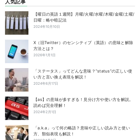
人気記事
【曜日の英語１週間】月曜/火曜/水曜/木曜/金曜/土曜/
日曜：略や暗記法
2024年10月10日
X（旧Twitter）のセンシティブ（英語）の意味と解除
方法とは？
2026年1月1日
「ステータス」ってどんな意味？”status”の正しい使
い方と言い換え表現を解説！
2024年6月17日
【as】の意味が多すぎる！見分け方や使い方を解説。
読めば完全理解！
2024年2月1日
「a.k.a」って何の略語？意味や正しい読み方と使い
方、類似表現も解説！