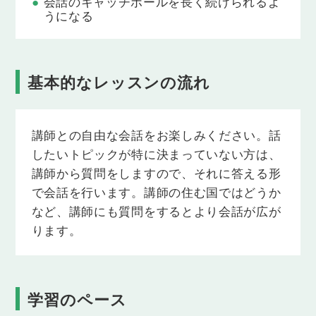
会話のキャッチボールを長く続けられるよ
話をお楽しみください。
うになる
Topic 9
パーティーでよくやるゲームは？
このレッスンは、講師との自由な会話が目的です。
基本的なレッスンの流れ
上記のトピックはあくまで一例ですので、自由に会
話をお楽しみください。
講師との自由な会話をお楽しみください。話
Topic 10
最近ハマっていることは？
したいトピックが特に決まっていない方は、
このレッスンは、講師との自由な会話が目的です。
講師から質問をしますので、それに答える形
上記のトピックはあくまで一例ですので、自由に会
で会話を行います。講師の住む国ではどうか
話をお楽しみください。
など、講師にも質問をするとより会話が広が
ります。
学習のペース