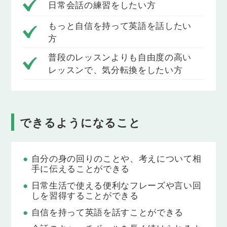
日常会話の練習をしたい方
このレッスンは、講師との自由な会話が目的です。
上記のトピックはあくまで一例ですので、自由に会
もっと自信を持って英語を話したい
話をお楽しみください。
方
Topic 6
普段のレッスンよりも自由度の高い
最近まわりで流行っていること
レッスンで、気分転換をしたい方
このレッスンは、講師との自由な会話が目的です。
上記のトピックはあくまで一例ですので、自由に会
話をお楽しみください。
できるようになること
Topic 7
カラオケは好き？嫌い？
このレッスンは、講師との自由な会話が目的です。
上記のトピックはあくまで一例ですので、自由に会
自分の身の回りのことや、考えについて相
話をお楽しみください。
手に伝えることができる
日常生活で使える便利なフレーズや言い回
Topic 8
しを習得することができる
飲み会は好き？嫌い？
自信を持って英語を話すことができる
このレッスンは、講師との自由な会話が目的です。
上記のトピックはあくまで一例ですので、自由に会