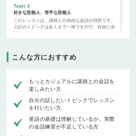
Topic 2
好きな芸能人、苦手な芸能人
このレッスンは、講師との自由な会話が目的です。
上記のトピックはあくまで一例ですので、自由に会
話をお楽しみください。
Topic 3
好きな音楽、ぜひ聴いてほしい音楽
こんな方におすすめ
このレッスンは、講師との自由な会話が目的です。
上記のトピックはあくまで一例ですので、自由に会
話をお楽しみください。
もっとカジュアルに講師との会話を
Topic 4
楽しみたい方
本やマンガは読む？読まない？
自分の話したいトピックでレッスン
このレッスンは、講師との自由な会話が目的です。
を行いたい方
上記のトピックはあくまで一例ですので、自由に会
話をお楽しみください。
英語の基礎は理解しているが、実際
の会話練習が不足している方
Topic 5
テーマパークは好き？嫌い？