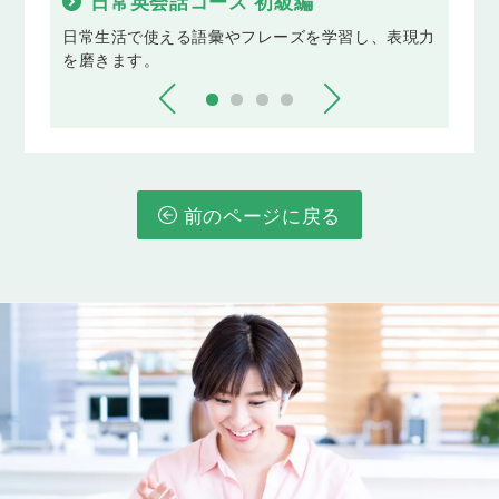
日常英会話コース 初級編
ト
ーキン
日常生活で使える語彙やフレーズを学習し、表現力
様々
を磨きます。
に強
前のページに戻る