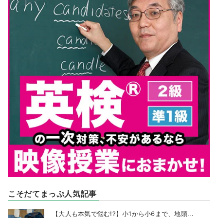
こそだてまっぷ人気記事
【大人も本気で悩む!?】小1から小6まで、地頭...