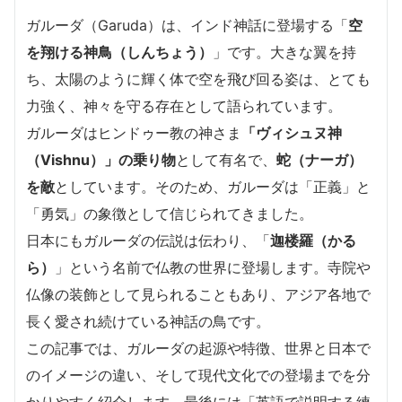
ガルーダ（Garuda）は、インド神話に登場する「
空
を翔ける神鳥（しんちょう）
」です。大きな翼を持
ち、太陽のように輝く体で空を飛び回る姿は、とても
力強く、神々を守る存在として語られています。
ガルーダはヒンドゥー教の神さま
「ヴィシュヌ神
（Vishnu）」の乗り物
として有名で、
蛇（ナーガ）
を敵
としています。そのため、ガルーダは「正義」と
「勇気」の象徴として信じられてきました。
日本にもガルーダの伝説は伝わり、「
迦楼羅（かる
ら）
」という名前で仏教の世界に登場します。寺院や
仏像の装飾として見られることもあり、アジア各地で
長く愛され続けている神話の鳥です。
この記事では、ガルーダの起源や特徴、世界と日本で
のイメージの違い、そして現代文化での登場までを分
かりやすく紹介します。最後には「英語で説明する練