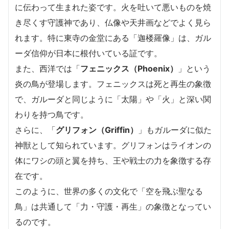
に伝わって生まれた姿です。火を吐いて悪いものを焼
き尽くす守護神であり、仏像や天井画などでよく見ら
れます。特に東寺の金堂にある「迦楼羅像」は、ガル
ーダ信仰が日本に根付いている証です。
また、西洋では「
フェニックス（Phoenix）
」という
炎の鳥が登場します。フェニックスは死と再生の象徴
で、ガルーダと同じように「太陽」や「火」と深い関
わりを持つ鳥です。
さらに、「
グリフォン（Griffin）
」もガルーダに似た
神獣として知られています。グリフォンはライオンの
体にワシの頭と翼を持ち、王や戦士の力を象徴する存
在です。
このように、世界の多くの文化で「空を飛ぶ聖なる
鳥」は共通して「力・守護・再生」の象徴となってい
るのです。