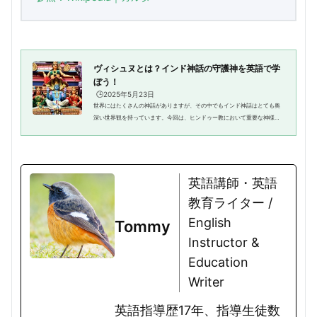
ヴィシュヌとは？インド神話の守護神を英語で学
ぼう！
🕒️2025年5月23日
世界にはたくさんの神話がありますが、その中でもインド神話はとても奥
深い世界観を持っています。今回は、ヒンドゥー教において重要な神様の
一人、「ヴィシュヌ」についてご紹介します。ヴィシュヌは「世界を守る
神」として知られ、色鮮やかな...
英語講師・英語
教育ライター /
English
Tommy
Instructor &
Education
Writer
英語指導歴17年、指導生徒数