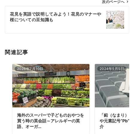
ゲ
次のページへ
ー
花見を英語で説明してみよう！花見のマナーや
シ
桜についての豆知識も
ョ
ン
関連記事
2026年7月10日
2024年5月5日
海外のスーパーで子どものおやつを
「鉛（なまり）」
買う時の英会話～アレルギーの英
や元素記号”Pb”
語、オーガ…
介