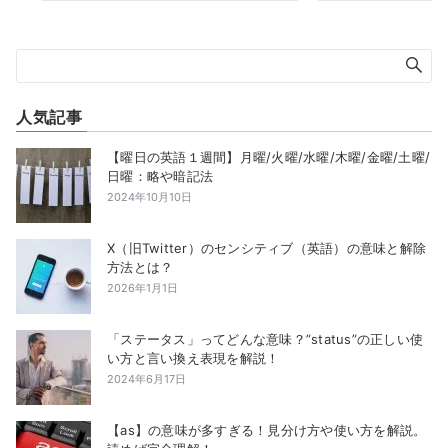
人気記事
【曜日の英語１週間】月曜/火曜/水曜/木曜/金曜/土曜/
日曜：略や暗記法
2024年10月10日
X（旧Twitter）のセンシティブ（英語）の意味と解除
方法とは？
2026年1月1日
「ステータス」ってどんな意味？”status”の正しい使
い方と言い換え表現を解説！
2024年6月17日
【as】の意味が多すぎる！見分け方や使い方を解説。