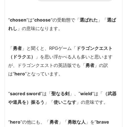
“
chosen
“は”
choose
“の受動態で「
選ばれた
」「
選ば
れし
」の意味になります。
「
勇者
」と聞くと、RPGゲーム「
ドラゴンクエスト
（ドラクエ）
」を思い浮かべる人も多いと思います
が、ドラゴンクエストの英語版でも「
勇者
」の訳
は”
hero
“となっています。
“
sacred sword
“は「
聖なる剣
」、”
wield
“は「
（武器
や道具を）振るう
」「
使いこなす
」の意味です。
“
hero
“の他にも、「
勇者
」「
勇敢な人
」を”
brave