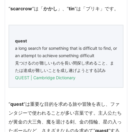
“
scarcrow
“は「
かかし
」、”
tin
“は「ブリキ」です。
quest
a long search for something that is difficult to find, or
an attempt to achieve something difficult
見つけるのが難しいものを長い間探し求めること、ま
たは達成が難しいことを成し遂げようとする試み
QUEST | Cambridge Dictionary
“
quest
“は重要な目的を求める旅や冒険を表し、ファ
ンタジーで使われることが多い言葉です。
主人公たち
が
黄金の大三角、
魔を退ける剣、金の指輪、星の入っ
たボールなど、さまざまなものを求めて
“
quest
“する