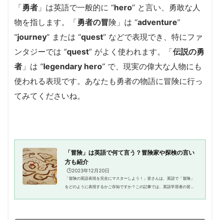
「
勇者
」は英語で一般的に “
hero
” と言い、勇敢な人
物を指します。「
勇者の冒
険」は “
adventure
”
“
journey
” または “
quest
” などで表現でき、特にファ
ンタジーでは “
quest
” がよく使われます。「
伝説の勇
者
」は “
legendary hero
” で、現実の偉大な人物にも
使われる表現です。あなたも勇者の物語に冒険に行っ
てみてくださいね。
「冒険」は英語で何て言う？冒険家や探検の言い
方も紹介
🕒️2023年12月20日
「冒険の英語表現を完全にマスターしよう！」皆さんは、英語で「冒険」
をどのように表現するかご存知ですか？この記事では、英語学習者の皆さ
んに、冒険を表すさまざまな英語表現やその使い方、具体的な例文を紹介
します。冒険に関する英語表現...