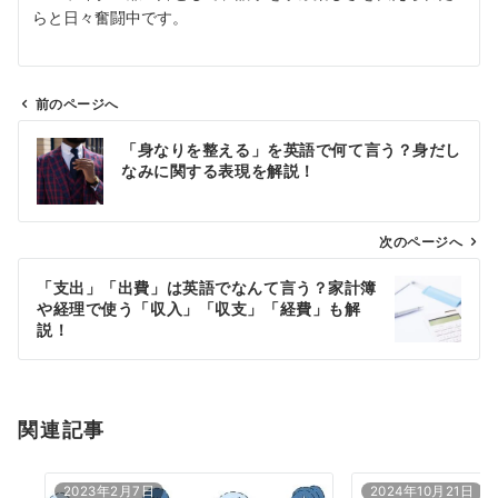
らと日々奮闘中です。
前のページへ
投
「身なりを整える」を英語で何て言う？身だし
稿
なみに関する表現を解説！
ナ
ビ
ゲ
次のページへ
ー
「支出」「出費」は英語でなんて言う？家計簿
シ
や経理で使う「収入」「収支」「経費」も解
ョ
説！
ン
関連記事
2023年2月7日
2024年10月21日