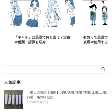
「ギャル」は英語で何と言う？定義
有無って英語でな
や種類・語源も紹介
表現や使用するシ
人気記事
【曜日の英語１週間】月曜/火曜/水曜/木曜/金曜/土曜/
日曜：略や暗記法
2024年10月10日