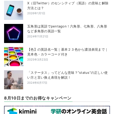
X（旧Twitter）のセンシティブ（英語）の意味と解除
方法とは？
2026年1月1日
五角形は英語でpentagon！六角形、七角形、八角形
など多角形の英語一覧
2024年11月21日
【色】の英語名一覧｜基本２３色から濃淡表現まで｜
見本色・カラーコード付き
2025年3月23日
「ステータス」ってどんな意味？”status”の正しい使
い方と言い換え表現を解説！
2024年6月17日
8月10日までのお得なキャンペーン