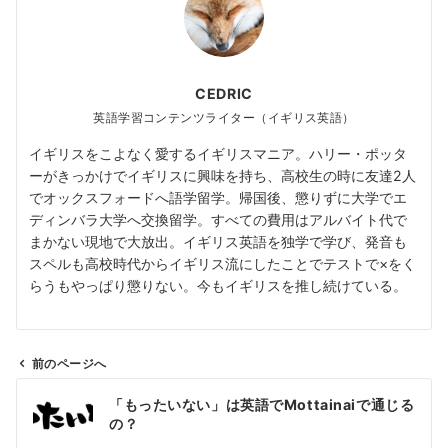
CEDRIC
英語学習コンテンツライター（イギリス英語）
イギリスをこよなく愛するイギリスマニア。ハリー・ポッタ
ーがきっかけでイギリスに興味を持ち、高校生の時に友達2人
でオックスフォードへ語学留学。帰国後、懲りずに大学でエ
ディンバラ大学へ交換留学。すべての費用はアルバイト代で
まかない現地で大放出。イギリス英語を独学で学び、発音も
スペルも高校時代からイギリス流にしたことでテストで×をく
らうもやっぱり懲りない。今もイギリスを推し続けている。
前のページへ
投
「もったいない」は英語でMottainaiで通じる
稿
の？
ナ