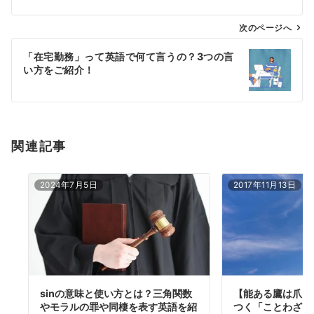
ビ
ゲ
次のページへ
ー
「在宅勤務」って英語で何て言うの？3つの言
シ
い方をご紹介！
ョ
ン
関連記事
2024年7月5日
2017年11月13日
sinの意味と使い方とは？三角関数
【能ある鷹は爪を
やモラルの罪や同棲を表す英語を紹
つく「ことわざ」