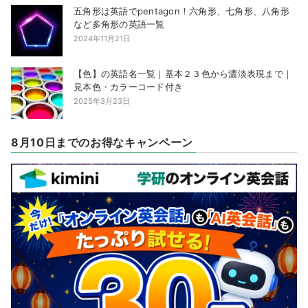
五角形は英語でpentagon！六角形、七角形、八角形
など多角形の英語一覧
2024年11月21日
【色】の英語名一覧｜基本２３色から濃淡表現まで｜
見本色・カラーコード付き
2025年3月23日
8月10日までのお得なキャンペーン