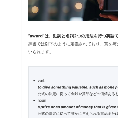
”award”は、動詞と名詞2つの用法を持つ英語
辞書では以下のように定義されており、賞を与
いられます。
verb
to give something valuable, such as money or
公式の決定に従って金銭や賞品などの価値ある
noun
a prize or an amount of money that is given 
公式の決定に従って誰かに与えられる賞品また