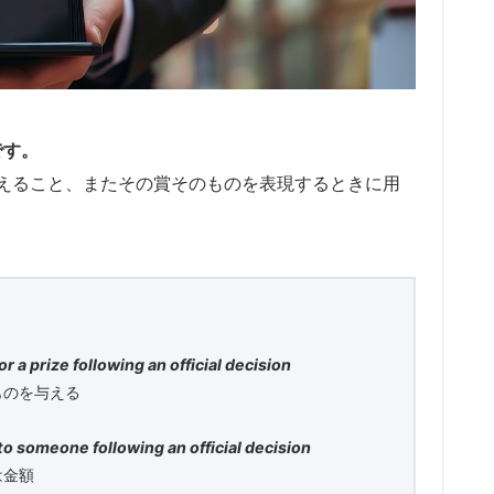
です。
えること、またその賞そのものを表現するときに用
 a prize following an official decision
ものを与える
to someone following an official decision
は金額