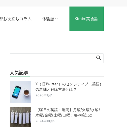
習お役立ちコラム
Kimini英会話
体験談
人気記事
X（旧Twitter）のセンシティブ（英語）
の意味と解除方法とは？
2026年1月1日
【曜日の英語１週間】月曜/火曜/水曜/
木曜/金曜/土曜/日曜：略や暗記法
2024年10月10日