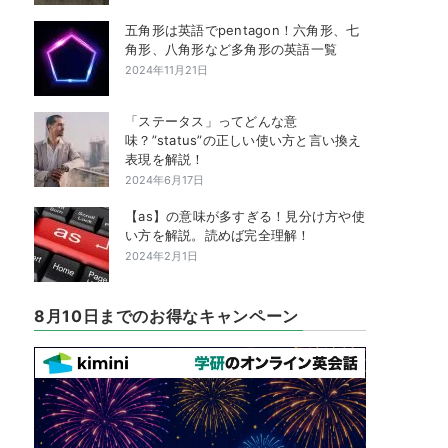
五角形は英語でpentagon！六角形、七
角形、八角形など多角形の英語一覧
2024年11月21日
「ステータス」ってどんな意
味？”status”の正しい使い方と言い換え
表現を解説！
2024年6月17日
【as】の意味が多すぎる！見分け方や使
い方を解説。読めば完全理解！
2024年2月1日
8月10日までのお得なキャンペーン