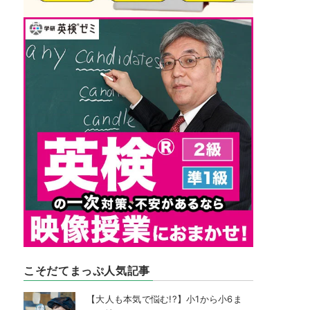
こそだてまっぷ人気記事
【大人も本気で悩む!?】小1から小6ま