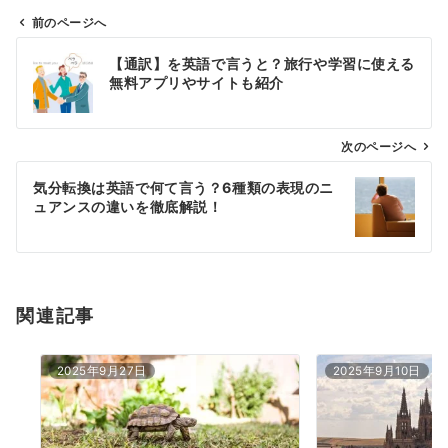
前のページへ
投
【通訳】を英語で言うと？旅行や学習に使える
稿
無料アプリやサイトも紹介
ナ
ビ
ゲ
次のページへ
ー
気分転換は英語で何て言う？6種類の表現のニ
シ
ュアンスの違いを徹底解説！
ョ
ン
関連記事
2025年9月27日
2025年9月10日