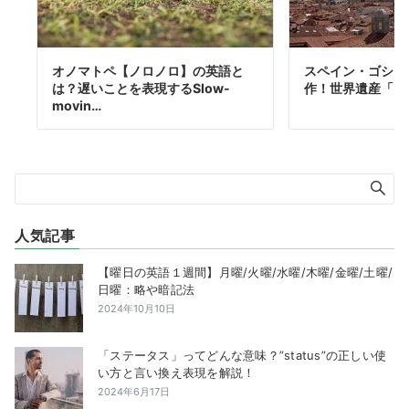
オノマトペ【ノロノロ】の英語と
スペイン・ゴシッ
は？遅いことを表現するSlow-
作！世界遺産「ブ
movin…
人気記事
【曜日の英語１週間】月曜/火曜/水曜/木曜/金曜/土曜/
日曜：略や暗記法
2024年10月10日
「ステータス」ってどんな意味？”status”の正しい使
い方と言い換え表現を解説！
2024年6月17日