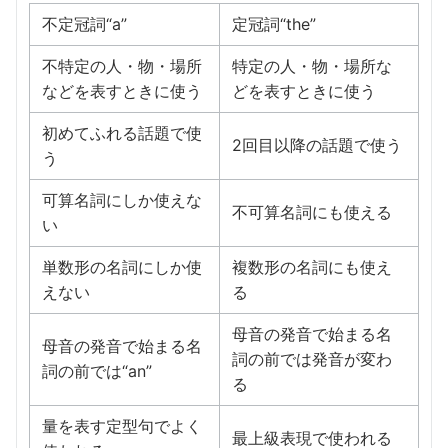
不定冠詞“a”
定冠詞“the”
不特定の人・物・場所
特定の人・物・場所な
などを表すときに使う
どを表すときに使う
初めてふれる話題で使
2回目以降の話題で使う
う
可算名詞にしか使えな
不可算名詞にも使える
い
単数形の名詞にしか使
複数形の名詞にも使え
えない
る
母音の発音で始まる名
母音の発音で始まる名
詞の前では発音が変わ
詞の前では“an”
る
量を表す定型句でよく
最上級表現で使われる