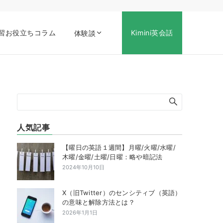
習お役立ちコラム
Kimini英会話
体験談
人気記事
【曜日の英語１週間】月曜/火曜/水曜/
木曜/金曜/土曜/日曜：略や暗記法
2024年10月10日
X（旧Twitter）のセンシティブ（英語）
の意味と解除方法とは？
2026年1月1日