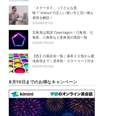
「ステータス」ってどんな意
味？”status”の正しい使い方と言い換え
表現を解説！
2024年6月17日
五角形は英語でpentagon！六角形、七
角形、八角形など多角形の英語一覧
2024年11月21日
【色】の英語名一覧｜基本２３色から濃
淡表現まで｜見本色・カラーコード付き
2025年3月23日
8月10日までのお得なキャンペーン