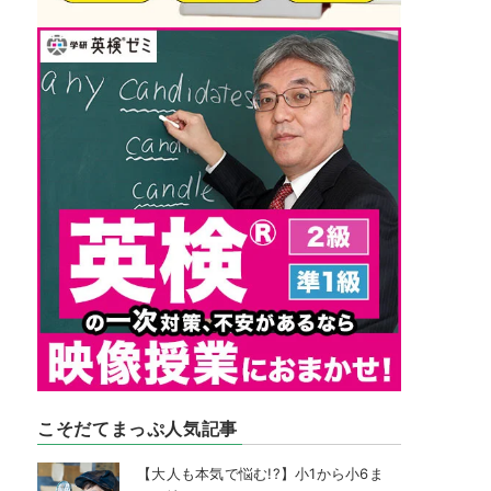
こそだてまっぷ人気記事
【大人も本気で悩む!?】小1から小6ま