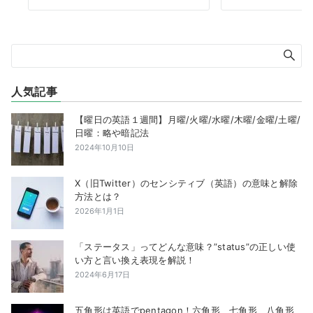
人気記事
【曜日の英語１週間】月曜/火曜/水曜/木曜/金曜/土曜/
日曜：略や暗記法
2024年10月10日
X（旧Twitter）のセンシティブ（英語）の意味と解除
方法とは？
2026年1月1日
「ステータス」ってどんな意味？”status”の正しい使
い方と言い換え表現を解説！
2024年6月17日
五角形は英語でpentagon！六角形、七角形、八角形