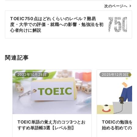
ゲ
次のページへ
ー
TOEIC750点はどれくらいのレベル？難易
シ
度・大学での評価・就職への影響・勉強法を初
ョ
心者向けに解説
ン
関連記事
2022年10月28日
2025年12月3日
TOEIC単語の覚え方のコツ3つとお
TOEICの勉強を
すすめ単語帳3選【レベル別】
始める初めての攻