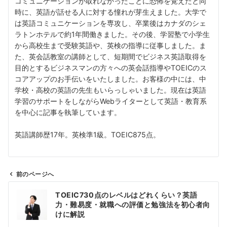
コミュニケーションが取れなかったことに恐怖を覚えたと同
時に、英語が話せる人に対する憧れが芽生えました。大学で
は英語コミュニケーションを専攻し、卒業後はカナダのシェ
ラトンホテルで約1年間働きました。その後、学習塾で小学生
から高校生まで受験英語や、英検の指導に従事しました。ま
た、英会話教室の講師として、短期間でビジネス英語取得を
目的とするビジネスマンの方々への英会話指導やTOEICのス
コアアップのお手伝いをいたしました。お客様の中には、中
学校・高校の英語の先生もいらっしゃいました。現在は英語
学習のサポートをしながらWebライターとして英語・教育系
を中心に記事を執筆しています。
英語講師歴17年。英検準1級。TOEIC875点。
前のページへ
投
TOEIC730点のレベルはどれくらい？英語
稿
力・難易度・就職への評価と勉強法を初心者向
ナ
けに解説
ビ