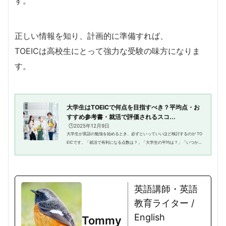
す。
正しい情報を知り、計画的に準備すれば、
TOEICは高校生にとって強力な受験の味方になりま
す。
大学生はTOEICで何点を目指すべき？平均点・お
すすめ参考書・就活で評価されるスコ...
🕒️2025年12月9日
大学生が英語の勉強を始めるとき、必ずといっていいほど検討するのが TO
EICです。「就活で有利になる点数は？」「大学生の平均は？」「いつから
勉強を始めるべき？」こうした疑問を持つ学生はとても多く、大学1〜2年
のうちに受験しておくと、そ...
英語講師・英語
教育ライター /
English
Tommy