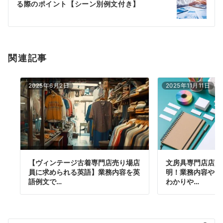
る際のポイント【シーン別例文付き】
ョ
ン
関連記事
2025年6月2日
2025年11月11日
【ヴィンテージ古着専門店売り場店
文房具専門店店員
員に求められる英語】業務内容を英
明！業務内容や日
語例文で…
わかりや…