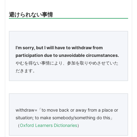
避けられない事情
I’m sorry, but I will have to withdraw from
participation due to unavoidable circumstances.
やむを得ない事情により、参加を取りやめさせていた
だきます。
withdraw=「to move back or away from a place or
situation; to make somebody/something do this」
（
Oxford Learners Dictionaries
）