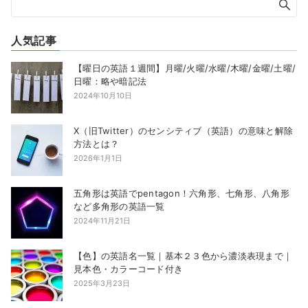
人気記事
【曜日の英語１週間】月曜/火曜/水曜/木曜/金曜/土曜/
日曜：略や暗記法
2024年10月10日
X（旧Twitter）のセンシティブ（英語）の意味と解除
方法とは？
2026年1月1日
五角形は英語でpentagon！六角形、七角形、八角形
など多角形の英語一覧
2024年11月21日
【色】の英語名一覧｜基本２３色から濃淡表現まで｜
見本色・カラーコード付き
2025年3月23日