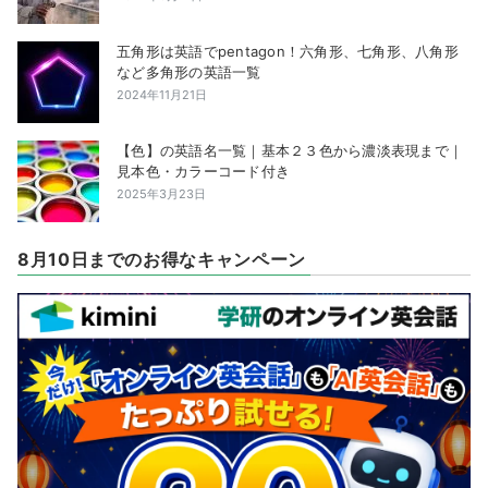
五角形は英語でpentagon！六角形、七角形、八角形
など多角形の英語一覧
2024年11月21日
【色】の英語名一覧｜基本２３色から濃淡表現まで｜
見本色・カラーコード付き
2025年3月23日
8月10日までのお得なキャンペーン