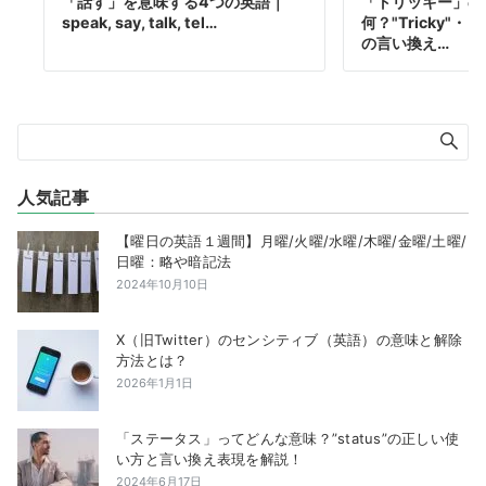
「話す」を意味する4つの英語｜
「トリッキー」の
speak, say, talk, tel…
何？"Tricky"
の言い換え…
人気記事
【曜日の英語１週間】月曜/火曜/水曜/木曜/金曜/土曜/
日曜：略や暗記法
2024年10月10日
X（旧Twitter）のセンシティブ（英語）の意味と解除
方法とは？
2026年1月1日
「ステータス」ってどんな意味？”status”の正しい使
い方と言い換え表現を解説！
2024年6月17日