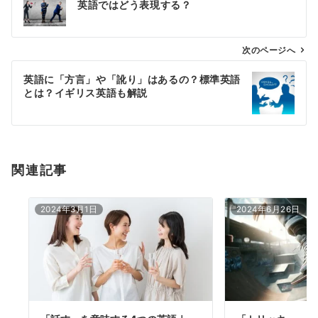
英語ではどう表現する？
ナ
ビ
ゲ
次のページへ
ー
英語に「方言」や「訛り」はあるの？標準英語
シ
とは？イギリス英語も解説
ョ
ン
関連記事
2024年3月1日
2024年6月26日