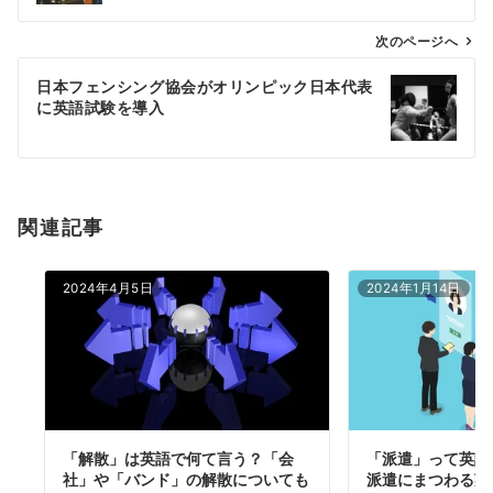
ビ
ゲ
次のページへ
ー
日本フェンシング協会がオリンピック日本代表
シ
に英語試験を導入
ョ
ン
関連記事
2024年4月5日
2024年1月14日
「解散」は英語で何て言う？「会
「派遣」って英語
社」や「バンド」の解散についても
派遣にまつわる英