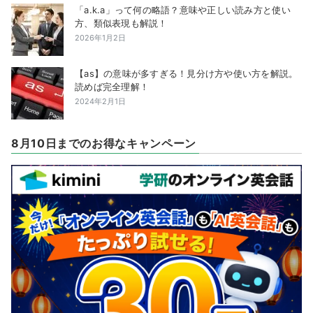
「a.k.a」って何の略語？意味や正しい読み方と使い
方、類似表現も解説！
2026年1月2日
【as】の意味が多すぎる！見分け方や使い方を解説。
読めば完全理解！
2024年2月1日
8月10日までのお得なキャンペーン