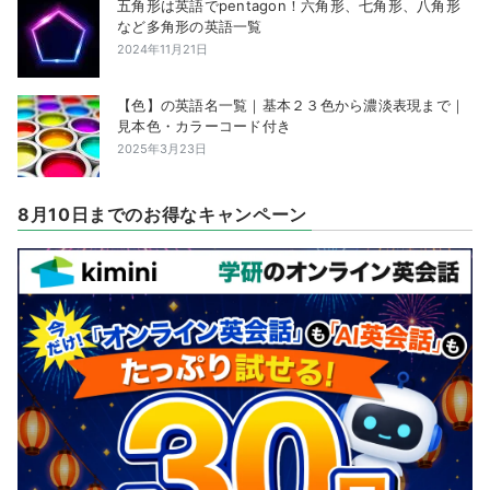
五角形は英語でpentagon！六角形、七角形、八角形
など多角形の英語一覧
2024年11月21日
【色】の英語名一覧｜基本２３色から濃淡表現まで｜
見本色・カラーコード付き
2025年3月23日
8月10日までのお得なキャンペーン