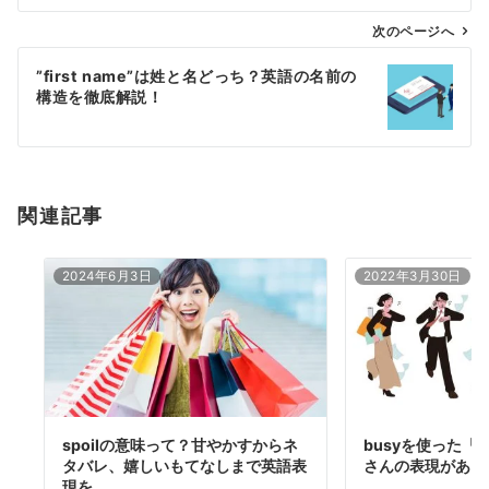
ビ
ゲ
次のページへ
ー
”first name”は姓と名どっち？英語の名前の
シ
構造を徹底解説！
ョ
ン
関連記事
2024年6月3日
2022年3月30日
spoilの意味って？甘やかすからネ
busyを使った「
タバレ、嬉しいもてなしまで英語表
さんの表現がある
現を…