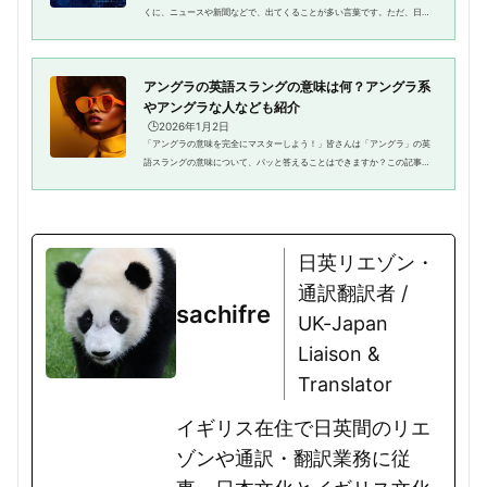
くに、ニュースや新聞などで、出てくることが多い言葉です。ただ、日本
語では聞いたことがある言葉であっても、英語でどのように表現すればい
いのかわからない方も多いので...
アングラの英語スラングの意味は何？アングラ系
やアングラな人なども紹介
🕒️2026年1月2日
「アングラの意味を完全にマスターしよう！」皆さんは「アングラ」の英
語スラングの意味について、パッと答えることはできますか？この記事で
は、英語学習者やサブカルチャーに興味のある方に向けて、「アングラ」
のスラングの意味や使い方につ...
日英リエゾン・
通訳翻訳者 /
sachifre
UK-Japan
Liaison &
Translator
イギリス在住で日英間のリエ
ゾンや通訳・翻訳業務に従