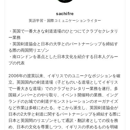
sachifre
英語学習・国際コミュニケーションライター
・英国で一番大きな剣道道場のひとつにてクラブセクレタリ
ー業務
・英国剣道協会と日本の大学とのパートナーシップを締結す
る際の両国間リエゾン
・南ロンドンを基点とした日本文化を紹介する日本人グルー
プの代表
2006年の渡英以来、イギリスでのユニークなポジションを確
立。英国国内の剣道道場（子どものいる道場としてイギリス
で一番大きな道場）でのクラブセクレタリー業務を遂行。多
国籍メンバーとのやり取り、イベント開催時の業務、イング
ランドのお城での剣道デモンストレーションのオーガナイズ
など作業は多岐にわたる。そこから派生し、英国剣道協会が
日本の2大学と剣道に関するパートナーシップを締結する際に
日本と英国間のリエゾンそして通訳・翻訳者としての役を務
め、日本の文化を尊重しつつ、イギリスの求めるものを明確