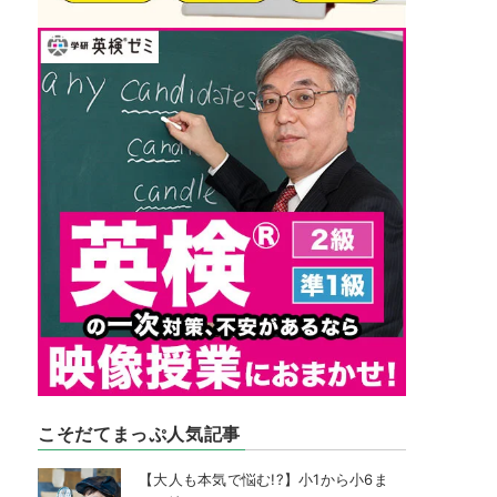
こそだてまっぷ人気記事
【大人も本気で悩む!?】小1から小6ま