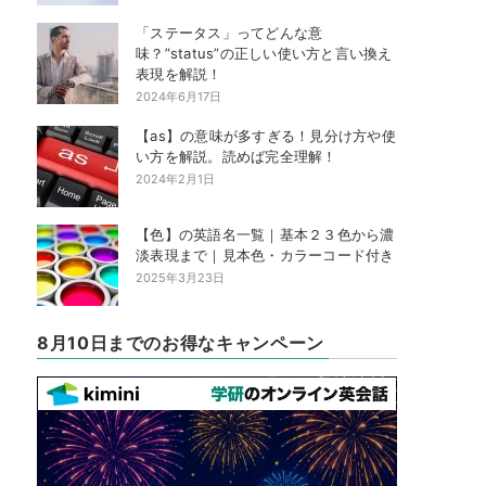
「ステータス」ってどんな意
味？”status”の正しい使い方と言い換え
表現を解説！
2024年6月17日
【as】の意味が多すぎる！見分け方や使
い方を解説。読めば完全理解！
2024年2月1日
【色】の英語名一覧｜基本２３色から濃
淡表現まで｜見本色・カラーコード付き
2025年3月23日
8月10日までのお得なキャンペーン