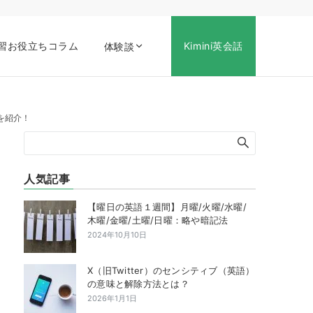
習お役立ちコラム
Kimini英会話
体験談
を紹介！
人気記事
【曜日の英語１週間】月曜/火曜/水曜/
木曜/金曜/土曜/日曜：略や暗記法
2024年10月10日
X（旧Twitter）のセンシティブ（英語）
の意味と解除方法とは？
2026年1月1日