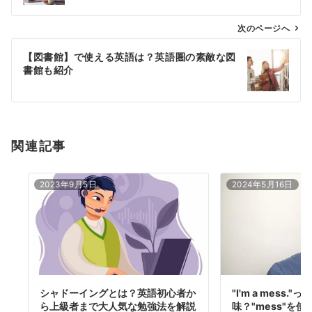
ビ
ゲ
次のページへ
ー
【図書館】で使える英語は？英語圏の素敵な図
シ
書館も紹介
ョ
ン
関連記事
2023年9月5日
2024年5月16日
シャドーイングとは？英語初心者か
"I'm a mess.
ら上級者まで大人気な勉強法を解説
味？"mess"を